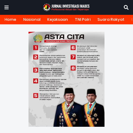
Home
Nasional
Kejaksaan
TNI Polri
Suara Rakyat