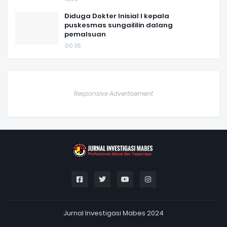
Diduga Dokter Inisial I kepala
puskesmas sungaililin dalang
pemalsuan
00.35
Responsive Advertisement
Jurnal Investigasi Mabes 2024