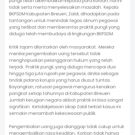
pungli telah dikembalikan kepada para korban, hal ini
tidak serta merta menyelesaikan masalah. Kepala
BKPSDM Kabupaten Bireuen, Zaldi, dihadapkan pada
tantangan untuk menindak tegas oknum pegawai
yang terlibat dan memberantas praktik pungli yang
diduga telah membudaya di lingkungan BKPSDM.
Kritik tajam dilontarkan oleh masyarakat. Mereka
menilai pengembalian uang tersebut tidak
menghapuskan pelanggaran hukum yang telah
terjadi. Praktik pungli, yang diduga mencapai dua
hingga tiga juta rupiah per pegawai, dinilai sebagai
tindak pidana korupsi yang harus diusut tuntas.
Bayangkan, ratusan pegawai mengurus kenaikan
pangkat setiap tahunnya di Kabupaten Bireuen.
Jumlah kerugian negara akibat praktik ini bisa sangat
signifikan. Ketidakjelasan sikap Zaldi terkait kasus ini
semakin menambah kekecewaan publik.
Pengembalian uang juga dianggap tidak cukup untuk
mengembalikan rasa keadilan. Korban tidak hanya