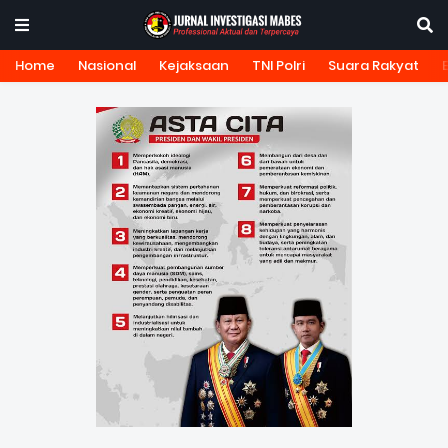
Home
Nasional
Kejaksaan
TNI Polri
Suara Rakyat