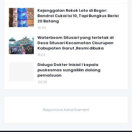
Kejanggalan Rokok Lato di Bogor:
Bandrol Cukai Isi 10, Tapi Bungkus Berisi
20 Batang
16.44
Waterboom Situsari yang terletak di
Desa Situsari Kecamatan Cisurupan
Kabupaten Garut ,Resmi dibuka
15.03
Diduga Dokter Inisial I kepala
puskesmas sungaililin dalang
pemalsuan
00.35
Responsive Advertisement