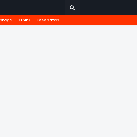
hraga
Opini
Kesehatan
URNALISTIK