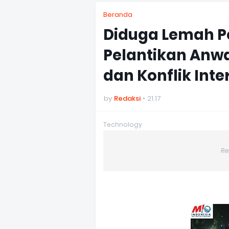
Beranda
Diduga Lemah P
Pelantikan Anwa
dan Konflik Int
by
Redaksi
21.17
Technology
Re