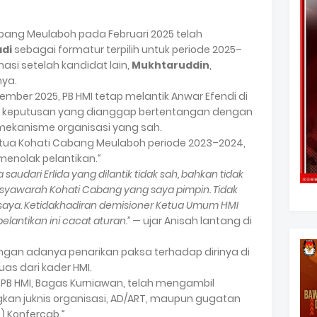
bang Meulaboh pada Februari 2025 telah
di
sebagai formatur terpilih untuk periode 2025–
si setelah kandidat lain,
Mukhtaruddin
,
ya.
ber 2025, PB HMI tetap melantik Anwar Efendi di
 keputusan yang dianggap bertentangan dengan
 mekanisme organisasi yang sah.
etua Kohati Cabang Meulaboh periode 2023–2024,
menolak pelantikan.
“
udari Erlida yang dilantik tidak sah, bahkan tidak
syawarah Kohati Cabang yang saya pimpin. Tidak
 saya. Ketidakhadiran demisioner Ketua Umum HMI
antikan ini cacat aturan.”
— ujar Anisah lantang di
ngan adanya penarikan paksa terhadap dirinya di
s dari kader HMI.
PB HMI, Bagas Kurniawan, telah mengambil
n juknis organisasi, AD/ART, maupun gugatan
) Konfercab.
“