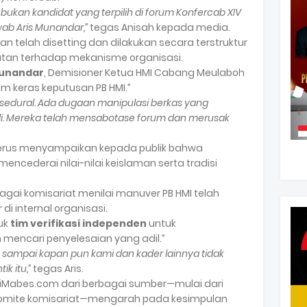
a bukan kandidat yang terpilih di forum Konfercab XIV
ab Aris Munandar,”
tegas Anisah kepada media.
an telah disetting dan dilakukan secara terstruktur
an terhadap mekanisme organisasi.
Munandar
, Demisioner Ketua HMI Cabang Meulaboh
m keras keputusan PB HMI.
“
osedural. Ada dugaan manipulasi berkas yang
di. Mereka telah mensabotase forum dan merusak
terus menyampaikan kepada publik bahwa
mencederai nilai-nilai keislaman serta tradisi
bagai komisariat menilai manuver PB HMI telah
i internal organisasi.
uk
tim verifikasi independen
untuk
encari penyelesaian yang adil.
“
a sampai kapan pun kami dan kader lainnya tidak
k itu,”
tegas Aris.
asiMabes.com dari berbagai sumber—mulai dari
a komite komisariat—mengarah pada kesimpulan