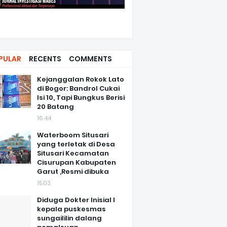
PULAR
RECENTS
COMMENTS
Kejanggalan Rokok Lato
di Bogor: Bandrol Cukai
Isi 10, Tapi Bungkus Berisi
20 Batang
16.44
Waterboom Situsari
yang terletak di Desa
Situsari Kecamatan
Cisurupan Kabupaten
Garut ,Resmi dibuka
15.03
Diduga Dokter Inisial I
kepala puskesmas
sungaililin dalang