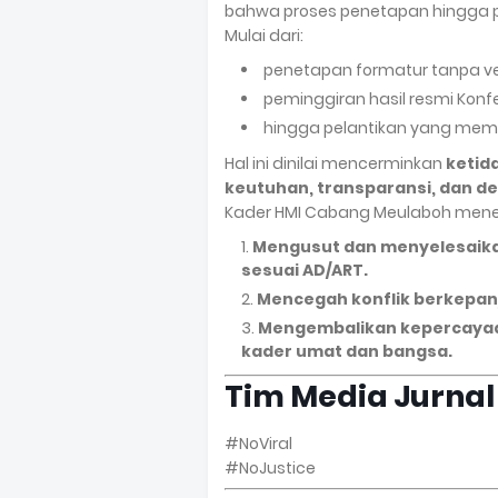
bahwa proses penetapan hingga p
Mulai dari:
penetapan formatur tanpa veri
peminggiran hasil resmi Konf
hingga pelantikan yang memi
Hal ini dinilai mencerminkan
ketid
keutuhan, transparansi, dan d
Kader HMI Cabang Meulaboh meneg
Mengusut dan menyelesaikan
sesuai AD/ART.
Mencegah konflik berkepan
Mengembalikan kepercayaan
kader umat dan bangsa.
Tim Media Jurnal
#NoViral
#NoJustice