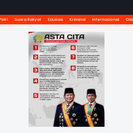
Polri
Suara Rakyat
Edukasi
Kriminal
Internasional
Ola
KSI
TARIF IKLAN
PEDOMAN MEDIA SIBER
KODE ETIK J