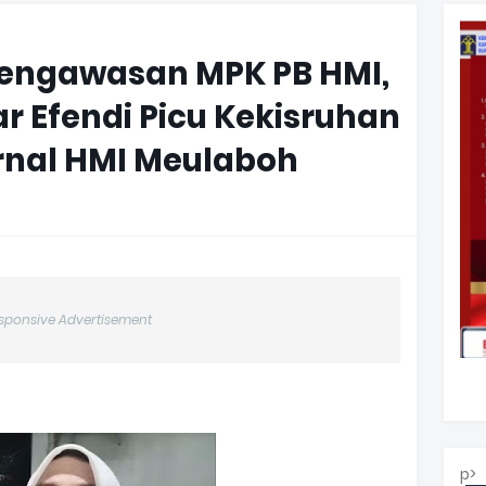
engawasan MPK PB HMI,
r Efendi Picu Kekisruhan
ernal HMI Meulaboh
sponsive Advertisement
p>