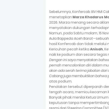
Sebelumnya, Konfercab XIV HMI Ca
menetapkan
Marza Khadarus Ma
2026. Marza menang secara aklama
menyatakan dukungan terhadapn
Namun, pada Sabtu malam, 15 Novem
Aula Bappeda Aceh Barat—sebuah
hasil Konfercab dan tidak melalui
Kericuhan pecah ketika
Anisah
, K
naik ke podium dan secara tegas 
Dengan ini saya menyatakan bahwa sa
pernah mencalonkan diri dalam mu
akan ada serah terima jabatan dari
Cabang juga membuktikan bahwa pel
atas podium.
Penolakan tersebut diperparah de
tengah acara, memicu kecaman lua
Banyak pihak menilai Ketua Umum 
keputusan tanpa mempertimbangka
resmi dari Steering Committee (SC