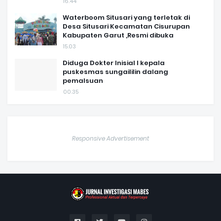
16.44
Waterboom Situsari yang terletak di
Desa Situsari Kecamatan Cisurupan
Kabupaten Garut ,Resmi dibuka
15.03
Diduga Dokter Inisial I kepala
puskesmas sungaililin dalang
pemalsuan
00.35
Responsive Advertisement