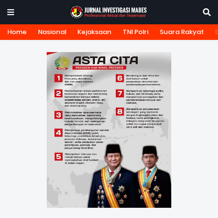
Home
Nasional
Kejaksaan
TNI Polri
Suara Rakyat