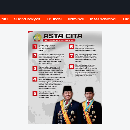
Polri
Suara Rakyat
Edukasi
Kriminal
Internasional
Ola
KSI
TARIF IKLAN
PEDOMAN MEDIA SIBER
KODE ETIK J