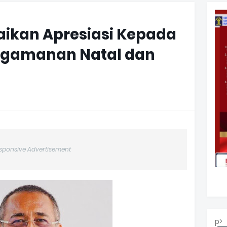
aikan Apresiasi Kepada
engamanan Natal dan
sponsive Advertisement
p>