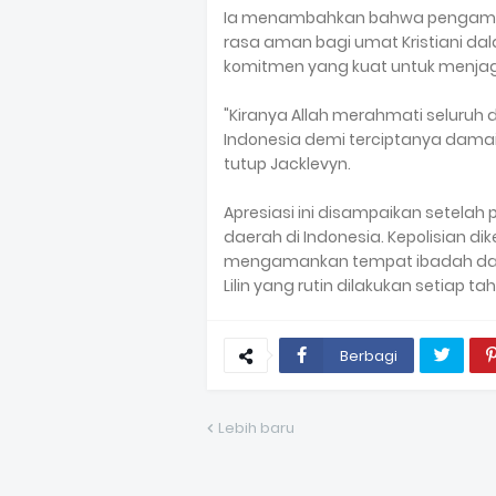
Ia menambahkan bahwa pengamana
rasa aman bagi umat Kristiani da
komitmen yang kuat untuk menjag
"Kiranya Allah merahmati seluruh d
Indonesia demi terciptanya damai
tutup Jacklevyn.
Apresiasi ini disampaikan setelah
daerah di Indonesia. Kepolisian d
mengamankan tempat ibadah dan 
Lilin yang rutin dilakukan setiap ta
Berbagi
Lebih baru