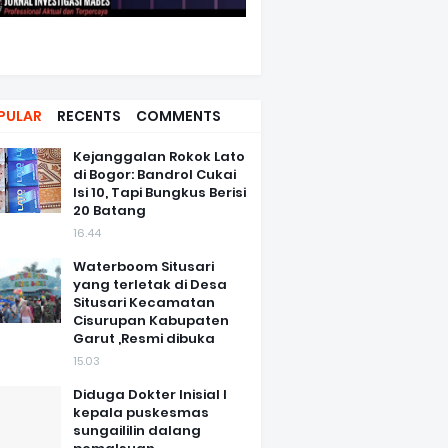
PULAR
RECENTS
COMMENTS
Kejanggalan Rokok Lato
di Bogor: Bandrol Cukai
Isi 10, Tapi Bungkus Berisi
20 Batang
16.44
Waterboom Situsari
yang terletak di Desa
Situsari Kecamatan
Cisurupan Kabupaten
Garut ,Resmi dibuka
15.03
Diduga Dokter Inisial I
kepala puskesmas
sungaililin dalang