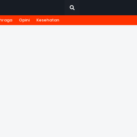
hraga
Opini
Kesehatan
URNALISTIK