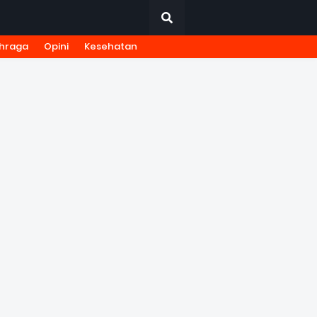
hraga
Opini
Kesehatan
URNALISTIK