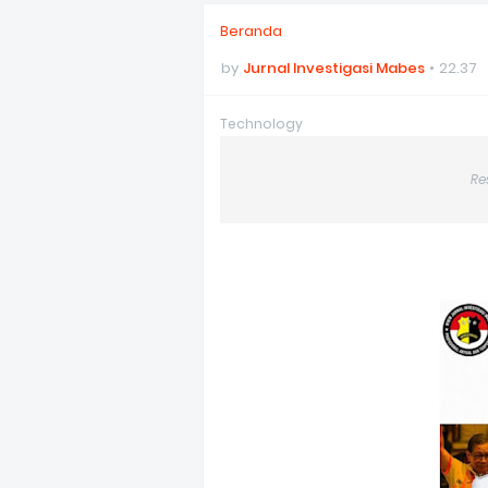
Beranda
by
Jurnal Investigasi Mabes
22.37
Technology
Re