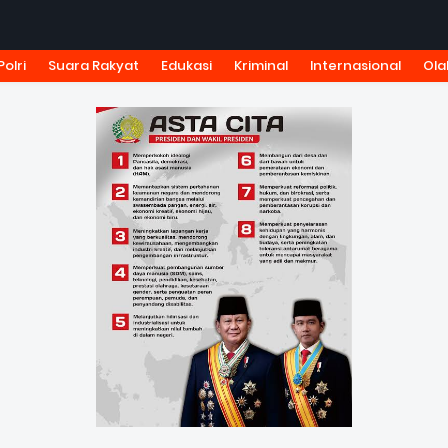
Polri
Suara Rakyat
Edukasi
Kriminal
Internasional
Ola
KSI
TARIF IKLAN
PEDOMAN MEDIA SIBER
KODE ETIK J