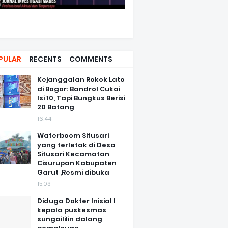
PULAR
RECENTS
COMMENTS
Kejanggalan Rokok Lato
di Bogor: Bandrol Cukai
Isi 10, Tapi Bungkus Berisi
20 Batang
16.44
Waterboom Situsari
yang terletak di Desa
Situsari Kecamatan
Cisurupan Kabupaten
Garut ,Resmi dibuka
15.03
Diduga Dokter Inisial I
kepala puskesmas
sungaililin dalang