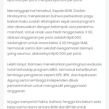
Rp10.000 per porsi menjadi Rp8.000 per porsi.
Menanggapi hal tersebut, Kepala BGN, Dadan
Hindayana, menjelaskan bahwa perbedaan pagu
bahan baku sudah ditetapkan sejak awal program
dan disesuaikan dengan kelompok usia penerima
manfaat. Untuk anak usia PAUD hingga kelas 3 SD,
alokasi anggaran per porsi adalah Rp8.000,
sedangkan untuk siswa kelas 4 SD hingga SMA,
termasuk santri dan sekolah keagamaan lainnya
yang seumur, alokasinya Rp10.000 per porsi.
Lebih lanjut, Ramses menekankan pentingnya evaluasi
total terhadap program MBG, termasuk keterlibatan
lembaga pengawas seperti KPK, BPK, dan Kejaksaan
Agung serta Lembaga Independen diluar
pemerintahan untuk mengaudit penggunaan
anggaran.
Ia juga menyoroti fakta, bahwa; hingga kini belum ada
kerja sama resmi antara BGN dan BPOM untuk