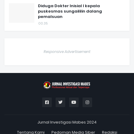
Diduga Dokter Inisial I kepala
puskesmas sungaililin dalang
pemalsuan
00.35
Responsive Advertisement
Jurnal Investigasi Mabes 2024
Tentang Kami
Pedoman Media Siber
Redaksi