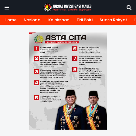
Home
Nasional
Kejaksaan
TNI Polri
Suara Rakyat