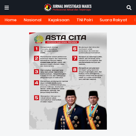
Home
Nasional
Kejaksaan
TNI Polri
Suara Rakyat