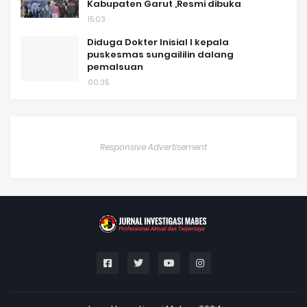
Kabupaten Garut ,Resmi dibuka
15.03
Diduga Dokter Inisial I kepala
puskesmas sungaililin dalang
pemalsuan
00.35
Responsive Advertisement