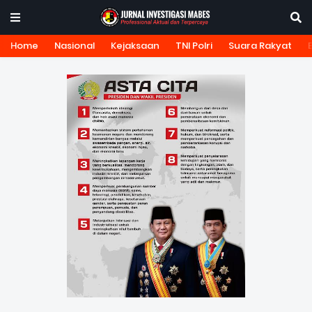
Home
Nasional
Kejaksaan
TNI Polri
Suara Rakyat