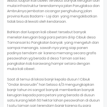
Akibat luapan kali cibeet tersebut banyak kerugian dari
mulai infrastruktur terendamnya jalan Paruglaksa dan
Ambruknya jembatan cicangor penghubung jalan
provinsi Ruas Badami - Loji dan yang mengakibatkan
tidak bisa di lewati oleh kendaraan.
Bahkan dari luapan kali cibeet tersebut banyak
menelan kerugian bagi para petani di kp Cibiuk desa
Tamansari kc Pangkalan banyak yang mengeluh dan
sampai menangis. sawah nya yang siap panen
padinya terndam air karena memang secara grafis
pesawahan yg berada d desa Taman sari kec
pangkalan kab karawang hampir setara dengan
muka kali cibeet .
Saat di temui di lokasi banjir kepala dusun 1 Cibiuk
"Ondar Anasrudin" hari Selasa 4/3 mengungkapkan
banjir tahun ini sangat banyak memberikan banyak
kerugian kepada para petani yang berada di dusun
satu kurang lebih 50 hektar lahan pesawahan di dusun
1 satu taman sari terendam banjir karena itu para