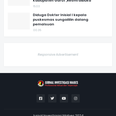
Kabupaten Garut ,Resmi dibuka
15.03
Diduga Dokter Inisial I kepala
puskesmas sungaililin dalang
pemalsuan
00.35
Responsive Advertisement
Jurnal Investigasi Mabes 2024