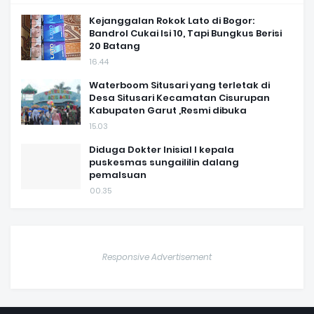
Kejanggalan Rokok Lato di Bogor:
Bandrol Cukai Isi 10, Tapi Bungkus Berisi
20 Batang
16.44
Waterboom Situsari yang terletak di
Desa Situsari Kecamatan Cisurupan
Kabupaten Garut ,Resmi dibuka
15.03
Diduga Dokter Inisial I kepala
puskesmas sungaililin dalang
pemalsuan
00.35
Responsive Advertisement