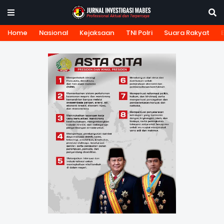
Home
Nasional
Kejaksaan
TNI Polri
Suara Rakyat