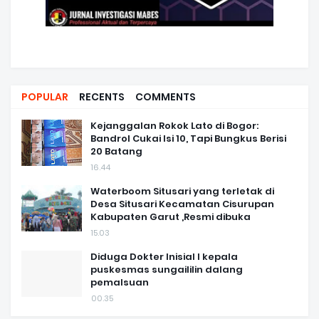
POPULAR
RECENTS
COMMENTS
Kejanggalan Rokok Lato di Bogor:
Bandrol Cukai Isi 10, Tapi Bungkus Berisi
20 Batang
16.44
Waterboom Situsari yang terletak di
Desa Situsari Kecamatan Cisurupan
Kabupaten Garut ,Resmi dibuka
15.03
Diduga Dokter Inisial I kepala
puskesmas sungaililin dalang
pemalsuan
00.35