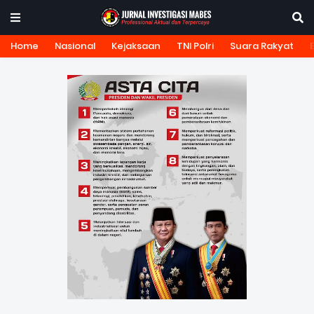
Home
Nasional
Kejaksaan
TNI Polri
Suara Rakyat