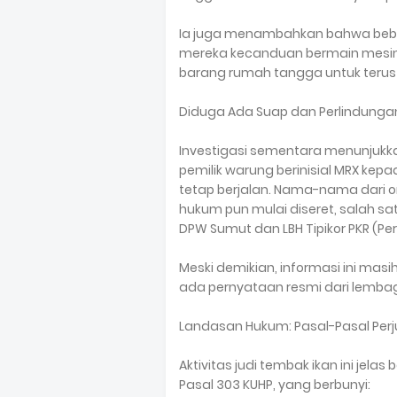
Ia juga menambahkan bahwa bebe
mereka kecanduan bermain mesin 
barang rumah tangga untuk terus
Diduga Ada Suap dan Perlindunga
Investigasi sementara menunjukkan
pemilik warung berinisial MRX kep
tetap berjalan. Nama-nama dari 
hukum pun mulai diseret, salah sa
DPW Sumut dan LBH Tipikor PKR (Per
Meski demikian, informasi ini masi
ada pernyataan resmi dari lembaga
Landasan Hukum: Pasal-Pasal Perj
Aktivitas judi tembak ikan ini je
Pasal 303 KUHP, yang berbunyi: