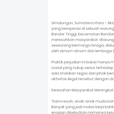
Simalungun, Sumatera Utara – Akt
yang beroperasi di sebuah warung b
Bandar Tinggi, Kecamatan Bandar
meresahkan masyarakat. Warung te
seseorang bermarga Sinaga, diduga
oleh oknum-oknum dari lembaga t
Praktik perjudian ini bukan hany
sosial yang cukup serius terhadap 
ada tindakan tegas dari pihak b
aktivitas ilegal tersebut dengan d
Keresahan Masyarakat Meningkat
“Kami resah, anak-anak muda ba
Banyak yang jadi malas kerja bahk
enggan disebutkan namanya kepa