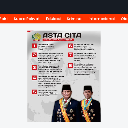
Polri
Suara Rakyat
Edukasi
Kriminal
Internasional
Ola
KSI
TARIF IKLAN
PEDOMAN MEDIA SIBER
KODE ETIK J