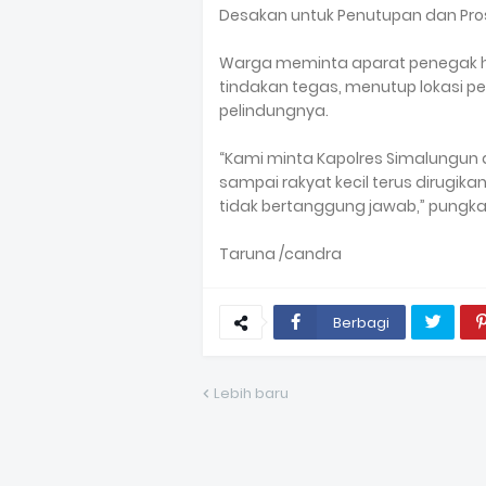
Desakan untuk Penutupan dan Pr
Warga meminta aparat penegak 
tindakan tegas, menutup lokasi pe
pelindungnya.
“Kami minta Kapolres Simalungun
sampai rakyat kecil terus dirugik
tidak bertanggung jawab,” pungk
Taruna /candra
Berbagi
Lebih baru