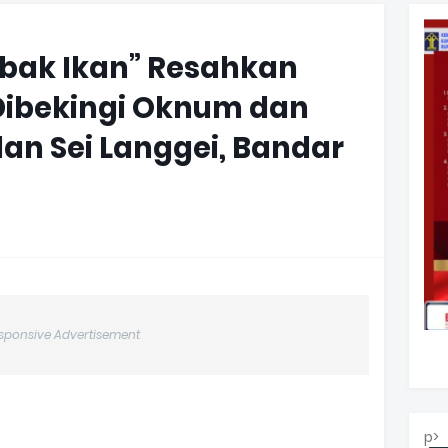
mbak Ikan” Resahkan
Dibekingi Oknum dan
lan Sei Langgei, Bandar
sponsive Advertisement
p>