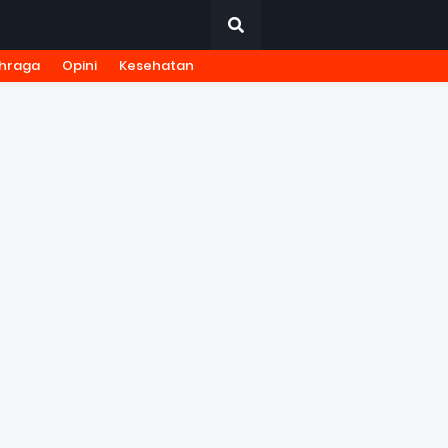
hraga
Opini
Kesehatan
URNALISTIK