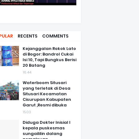
PULAR
RECENTS
COMMENTS
Kejanggalan Rokok Lato
di Bogor: Bandrol Cukai
Isi 10, Tapi Bungkus Berisi
20 Batang
16.44
Waterboom Situsari
yang terletak di Desa
Situsari Kecamatan
Cisurupan Kabupaten
Garut ,Resmi dibuka
15.03
Diduga Dokter Inisial I
kepala puskesmas
sungaililin dalang