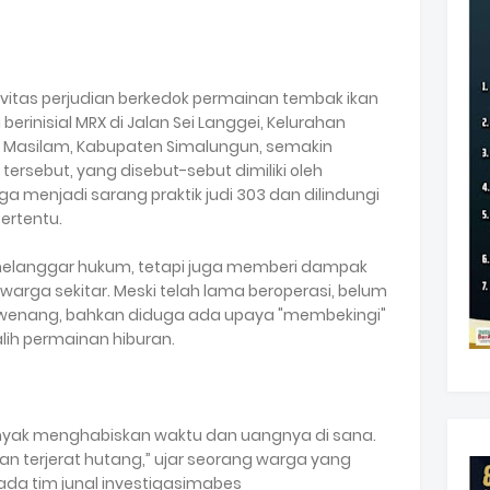
ivitas perjudian berkedok permainan tembak ikan
erinisial MRX di Jalan Sei Langgei, Kelurahan
 Masilam, Kabupaten Simalungun, semakin
rsebut, yang disebut-sebut dimiliki oleh
 menjadi sarang praktik judi 303 dan dilindungi
ertentu.
a melanggar hukum, tetapi juga memberi dampak
warga sekitar. Meski telah lama beroperasi, belum
erwenang, bahkan diduga ada upaya "membekingi"
alih permainan hiburan.
nyak menghabiskan waktu dan uangnya di sana.
an terjerat hutang,” ujar seorang warga yang
da tim junal investigasimabes