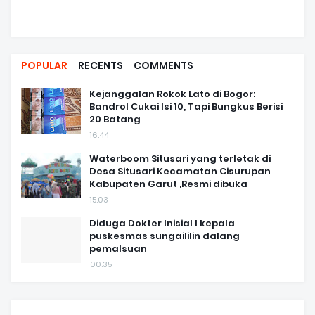
POPULAR
RECENTS
COMMENTS
Kejanggalan Rokok Lato di Bogor:
Bandrol Cukai Isi 10, Tapi Bungkus Berisi
20 Batang
16.44
Waterboom Situsari yang terletak di
Desa Situsari Kecamatan Cisurupan
Kabupaten Garut ,Resmi dibuka
15.03
Diduga Dokter Inisial I kepala
puskesmas sungaililin dalang
pemalsuan
00.35