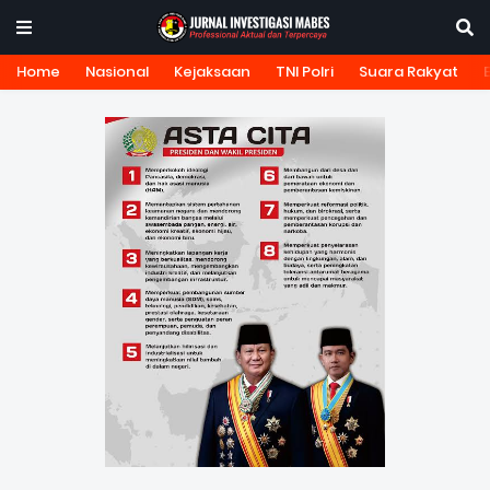
Home
Nasional
Kejaksaan
TNI Polri
Suara Rakyat