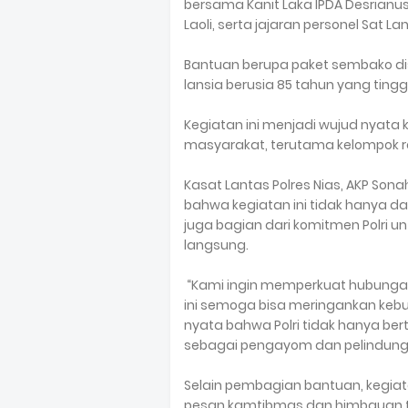
bersama Kanit Laka IPDA Desrianus
Laoli, serta jajaran personel Sat Lan
Bantuan berupa paket sembako dis
lansia berusia 85 tahun yang ting
Kegiatan ini menjadi wujud nyata 
masyarakat, terutama kelompok re
Kasat Lantas Polres Nias, AKP S
bahwa kegiatan ini tidak hanya d
juga bagian dari komitmen Polri
langsung.
“Kami ingin memperkuat hubungan
ini semoga bisa meringankan kebut
nyata bahwa Polri tidak hanya be
sebagai pengayom dan pelindung 
Selain pembagian bantuan, kegiat
pesan kamtibmas dan himbauan ter