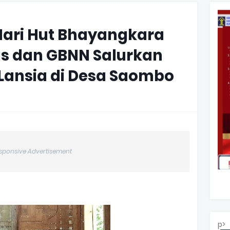
ari Hut Bhayangkara
ias dan GBNN Salurkan
Lansia di Desa Saombo
sponsive Advertisement
p>