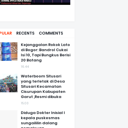
PULAR
RECENTS
COMMENTS
Kejanggalan Rokok Lato
di Bogor: Bandrol Cukai
Isi 10, Tapi Bungkus Berisi
20 Batang
16.44
Waterboom Situsari
yang terletak di Desa
Situsari Kecamatan
Cisurupan Kabupaten
Garut ,Resmi dibuka
15.03
Diduga Dokter Inisial I
kepala puskesmas
sungaililin dalang