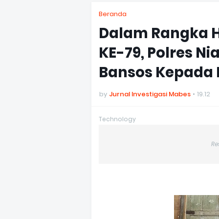
Beranda
Dalam Rangka H
KE-79, Polres N
Bansos Kepada 
by
Jurnal Investigasi Mabes
19.12
Technology
Re