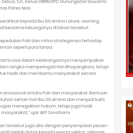
 Zebua, S.H., Ketua GBNN DPC Gunungsitoli Siswanto
tas Polres Nias.
erahkan kepada Ibu Siti Amina Lature, seorang
gal bersama keluarganya di lokasi tersebut.
kepedulian Polri dan mitra strategisnya terhadap
ntan seperti para lansia.
onahami Lase dalam keterangannya menyampaikan
alam rangka memperingati Hari Bhayangkara, tetapi
 untuk hadir dan membantu masyarakat secara
 emosional antara Polri dan masyarakat. Bantuan
uhan sehari-hari Ibu Siti Amina dan menjadi bukti
rtugas menegakkan hukum, tetapi juga hadir
masyarakat,” ujar AKP Sonahami.
an tersebut juga diisi dengan penyampaian pesan-
tib berlalu lintas kepada warga sekitar, sebagai