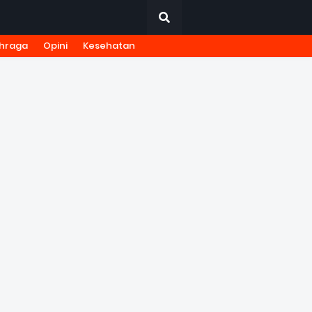
hraga
Opini
Kesehatan
URNALISTIK