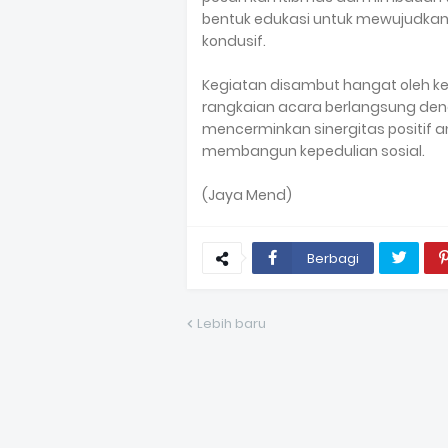
bentuk edukasi untuk mewujudka
kondusif.
Kegiatan disambut hangat oleh k
rangkaian acara berlangsung deng
mencerminkan sinergitas positif 
membangun kepedulian sosial.
(Jaya Mend)
Berbagi
Lebih baru