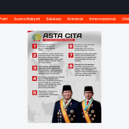
Polri
Suara Rakyat
Edukasi
Kriminal
Internasional
Ola
KSI
TARIF IKLAN
PEDOMAN MEDIA SIBER
KODE ETIK J