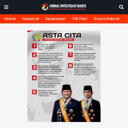
Home
Nasional
Kejaksaan
TNI Polri
Suara Rakyat