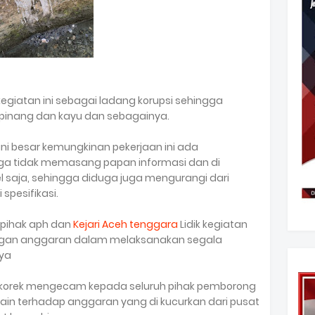
egiatan ini sebagai ladang korupsi sehingga
pinang dan kayu dan sebagainya.
i besar kemungkinan pekerjaan ini ada
a tidak memasang papan informasi dan di
 saja, sehingga diduga juga mengurangi dari
spesifikasi.
 pihak aph dan
Kejari Aceh tenggara
Lidik kegiatan
wengan anggaran dalam melaksanakan segala
nya
SM korek mengecam kepada seluruh pihak pemborong
in terhadap anggaran yang di kucurkan dari pusat