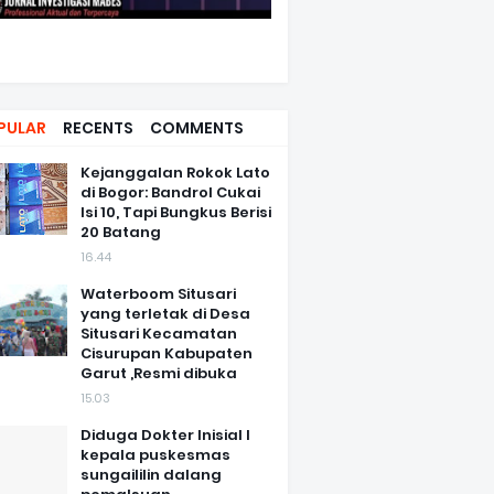
PULAR
RECENTS
COMMENTS
Kejanggalan Rokok Lato
di Bogor: Bandrol Cukai
Isi 10, Tapi Bungkus Berisi
20 Batang
16.44
Waterboom Situsari
yang terletak di Desa
Situsari Kecamatan
Cisurupan Kabupaten
Garut ,Resmi dibuka
15.03
Diduga Dokter Inisial I
kepala puskesmas
sungaililin dalang