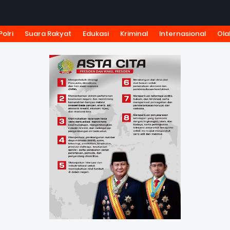
Polri
Suara Rakyat
Edukasi
Kriminal
Internasional
Ola
KSI
TARIF IKLAN
PEDOMAN MEDIA SIBER
KODE ETIK J