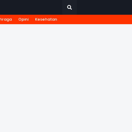
hraga
Opini
Kesehatan
URNALISTIK