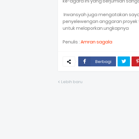
ke-agara ini yang berjumlah sang
Irwansyah juga mengatakan saya 
penyelewengan anggaran proyek 
untuk melaporkan.ungkapnya
Penulis :
Amran sagala
Berbagi
Lebih baru