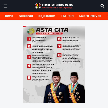
Home
Nasional
Kejaksaan
TNI Polri
Suara Rakyat