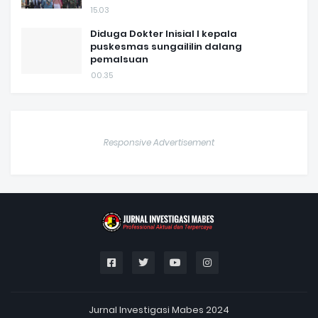
15.03
Diduga Dokter Inisial I kepala
puskesmas sungaililin dalang
pemalsuan
00.35
Responsive Advertisement
Jurnal Investigasi Mabes 2024