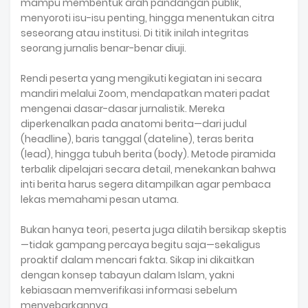
mampu membentuk arah pandangan publik,
menyoroti isu-isu penting, hingga menentukan citra
seseorang atau institusi. Di titik inilah integritas
seorang jurnalis benar-benar diuji.
Rendi peserta yang mengikuti kegiatan ini secara
mandiri melalui Zoom, mendapatkan materi padat
mengenai dasar-dasar jurnalistik. Mereka
diperkenalkan pada anatomi berita—dari judul
(headline), baris tanggal (dateline), teras berita
(lead), hingga tubuh berita (body). Metode piramida
terbalik dipelajari secara detail, menekankan bahwa
inti berita harus segera ditampilkan agar pembaca
lekas memahami pesan utama.
Bukan hanya teori, peserta juga dilatih bersikap skeptis
—tidak gampang percaya begitu saja—sekaligus
proaktif dalam mencari fakta. Sikap ini dikaitkan
dengan konsep tabayun dalam Islam, yakni
kebiasaan memverifikasi informasi sebelum
menyebarkannya.