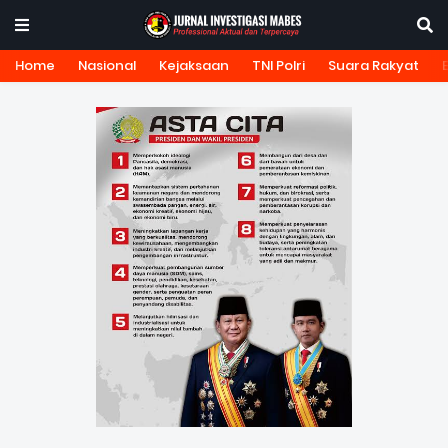
Home
Nasional
Kejaksaan
TNI Polri
Suara Rakyat