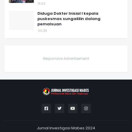
15.03
Diduga Dokter Inisial I kepala
puskesmas sungaililin dalang
pemalsuan
00.35
Responsive Advertisement
Jurnal Investigasi Mabes 2024