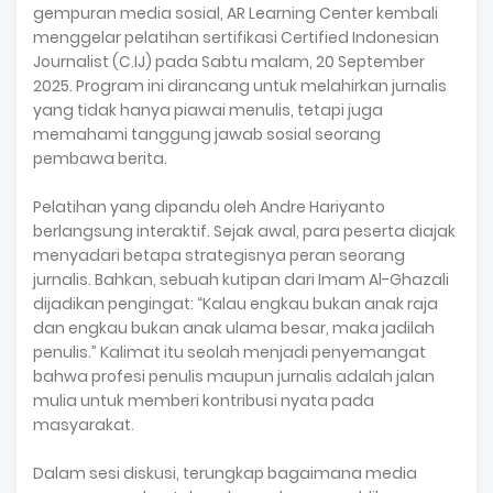
gempuran media sosial, AR Learning Center kembali
menggelar pelatihan sertifikasi Certified Indonesian
Journalist (C.IJ) pada Sabtu malam, 20 September
2025. Program ini dirancang untuk melahirkan jurnalis
yang tidak hanya piawai menulis, tetapi juga
memahami tanggung jawab sosial seorang
pembawa berita.
Pelatihan yang dipandu oleh Andre Hariyanto
berlangsung interaktif. Sejak awal, para peserta diajak
menyadari betapa strategisnya peran seorang
jurnalis. Bahkan, sebuah kutipan dari Imam Al-Ghazali
dijadikan pengingat: “Kalau engkau bukan anak raja
dan engkau bukan anak ulama besar, maka jadilah
penulis.” Kalimat itu seolah menjadi penyemangat
bahwa profesi penulis maupun jurnalis adalah jalan
mulia untuk memberi kontribusi nyata pada
masyarakat.
Dalam sesi diskusi, terungkap bagaimana media