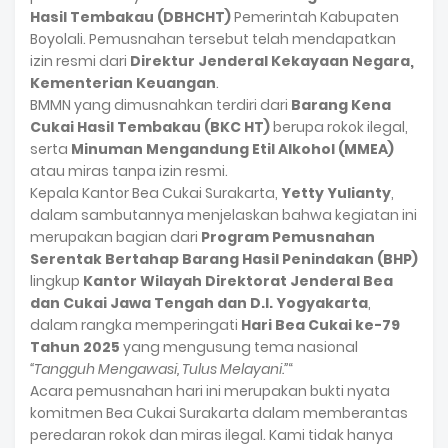
Hasil Tembakau (DBHCHT)
Pemerintah Kabupaten
Boyolali. Pemusnahan tersebut telah mendapatkan
izin resmi dari
Direktur Jenderal Kekayaan Negara,
Kementerian Keuangan
.
BMMN yang dimusnahkan terdiri dari
Barang Kena
Cukai Hasil Tembakau (BKC HT)
berupa rokok ilegal,
serta
Minuman Mengandung Etil Alkohol (MMEA)
atau miras tanpa izin resmi.
Kepala Kantor Bea Cukai Surakarta,
Yetty Yulianty
,
dalam sambutannya menjelaskan bahwa kegiatan ini
merupakan bagian dari
Program Pemusnahan
Serentak Bertahap Barang Hasil Penindakan (BHP)
lingkup
Kantor Wilayah Direktorat Jenderal Bea
dan Cukai Jawa Tengah dan D.I. Yogyakarta
,
dalam rangka memperingati
Hari Bea Cukai ke-79
Tahun 2025
yang mengusung tema nasional
“Tangguh Mengawasi, Tulus Melayani.”
“
Acara pemusnahan hari ini merupakan bukti nyata
komitmen Bea Cukai Surakarta dalam memberantas
peredaran rokok dan miras ilegal. Kami tidak hanya