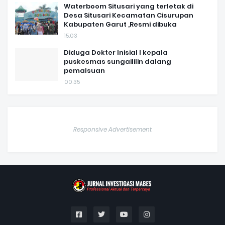
Waterboom Situsari yang terletak di
Desa Situsari Kecamatan Cisurupan
Kabupaten Garut ,Resmi dibuka
15.03
Diduga Dokter Inisial I kepala
puskesmas sungaililin dalang
pemalsuan
00.35
Responsive Advertisement