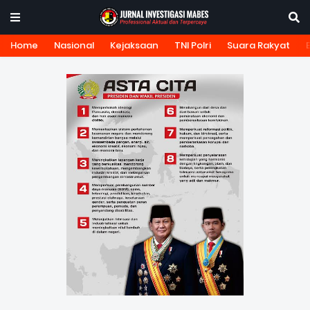
Home
Nasional
Kejaksaan
TNI Polri
Suara Rakyat