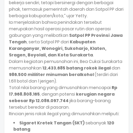
bekerja sendiri, tetapi bersinergi dengan berbagai
pihak, termasuk pemerintah daerah dan Satpol PP dari
berbagai kabupaten/kota,” ujar Yetty.
Ia menjelaskan bahwa penindakan tersebut
merupakan hasil operasi pasar rutin dan operasi
gabungan yang melibatkan
Satpol PP Provinsi Jawa
Tengah
, serta Satpol PP dari
Kabupaten
Karanganyar, Wonogiri, Sukoharjo, Klaten,
Sragen, Boyolali, dan Kota Surakarta
.
Dalam kegiatan pemusnahan ini, Bea Cukai Surakarta
memusnahkan
12.433.685 batang rokok ilegal
dan
986.500 mililiter minuman beralkohol
(terdiri dari
1.611 botol dan 1 jerigen).
Total nilai barang yang dimusnahkan mencapai
Rp
17.968.808.165
, dengan potensi
kerugian negara
sebesar Rp 12.086.097.744
jika barang-barang
tersebut beredar di pasaran.
Rincian jenis rokok ilegal yang dimusnahkan meliputi:
Sigaret Kretek Tangan (SKT)
sebanyak
120
batang