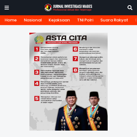
Home
Nasional
Kejaksaan
TNI Polri
Suara Rakyat