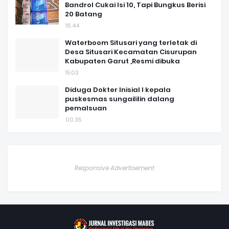
Bandrol Cukai Isi 10, Tapi Bungkus Berisi
20 Batang
16.44
Waterboom Situsari yang terletak di
Desa Situsari Kecamatan Cisurupan
Kabupaten Garut ,Resmi dibuka
15.03
Diduga Dokter Inisial I kepala
puskesmas sungaililin dalang
pemalsuan
00.35
Responsive Advertisement