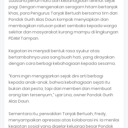
‎Suasana penuh haru dan kebahagiaan terlihat sejak
pagi. Dengan mengenakan seragam hitam bertanjak
khas, para Pengurus Tanjak Bertuah bersama tim dari
Pondok Gurih Alas Daun kompak menyiapkan dan
membagikan ratusan paket sembako kepada warga
sekitar dan masyarakat kurang mampu di lingkungan
PDAM Tampan.
‎Kegiatan ini menjadi bentuk rasa syukur atas
bertambahnya usia sang buah hati, yang dirayakan
dengan cara berbagi kebahagiaan kepada sesama.
‎“Kami ingin mengajarkan sejak dini arti berbagi
kepada anak-anak, bahwa kebahagiaan sejati itu
bukan dari pesta, tapi dari memberi dan membuat
orang lain tersenyum,” ujar Lina, owner Pondok Gurih
Alas Daun.
‎Sementara itu, perwakilan Tanjak Bertuah, Fredy,
menyampaikan apresiasi atas kolaborasi ini. Ia menilai
kegiatan sosial yang digelar keluarga besar Pondok