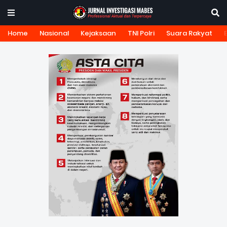
Home
Nasional
Kejaksaan
TNI Polri
Suara Rakyat