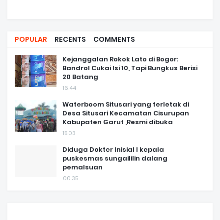
POPULAR
RECENTS
COMMENTS
Kejanggalan Rokok Lato di Bogor:
Bandrol Cukai Isi 10, Tapi Bungkus Berisi
20 Batang
16.44
Waterboom Situsari yang terletak di
Desa Situsari Kecamatan Cisurupan
Kabupaten Garut ,Resmi dibuka
15.03
Diduga Dokter Inisial I kepala
puskesmas sungaililin dalang
pemalsuan
00.35