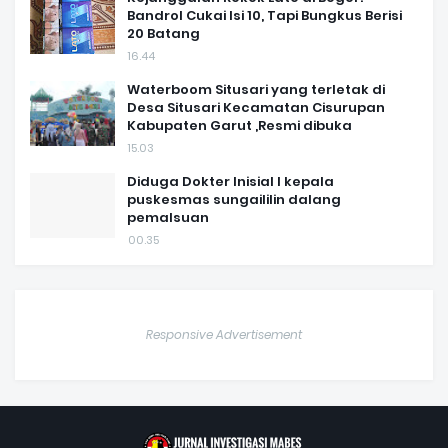
Bandrol Cukai Isi 10, Tapi Bungkus Berisi
20 Batang
16.44
Waterboom Situsari yang terletak di
Desa Situsari Kecamatan Cisurupan
Kabupaten Garut ,Resmi dibuka
15.03
Diduga Dokter Inisial I kepala
puskesmas sungaililin dalang
pemalsuan
00.35
Responsive Advertisement