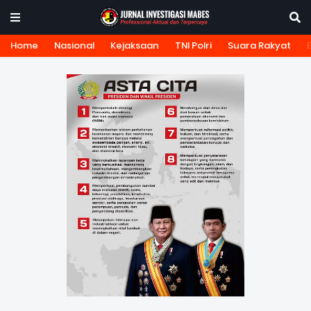
Home
Nasional
Kejaksaan
TNI Polri
Suara Rakyat