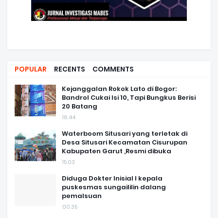
POPULAR
RECENTS
COMMENTS
Kejanggalan Rokok Lato di Bogor:
Bandrol Cukai Isi 10, Tapi Bungkus Berisi
20 Batang
16.44
Waterboom Situsari yang terletak di
Desa Situsari Kecamatan Cisurupan
Kabupaten Garut ,Resmi dibuka
15.03
Diduga Dokter Inisial I kepala
puskesmas sungaililin dalang
pemalsuan
00.35