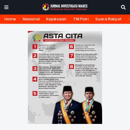
Home
Nasional
Kejaksaan
TNI Polri
Suara Rakyat