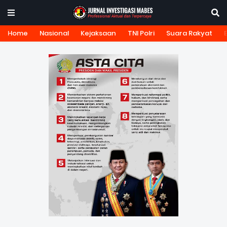
Home
Nasional
Kejaksaan
TNI Polri
Suara Rakyat