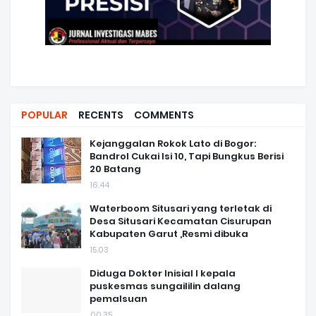
POPULAR
RECENTS
COMMENTS
Kejanggalan Rokok Lato di Bogor:
Bandrol Cukai Isi 10, Tapi Bungkus Berisi
20 Batang
16.44
Waterboom Situsari yang terletak di
Desa Situsari Kecamatan Cisurupan
Kabupaten Garut ,Resmi dibuka
15.03
Diduga Dokter Inisial I kepala
puskesmas sungaililin dalang
pemalsuan
00.35