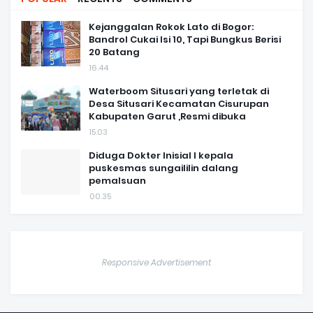
Kejanggalan Rokok Lato di Bogor:
Bandrol Cukai Isi 10, Tapi Bungkus Berisi
20 Batang
16.44
Waterboom Situsari yang terletak di
Desa Situsari Kecamatan Cisurupan
Kabupaten Garut ,Resmi dibuka
15.03
Diduga Dokter Inisial I kepala
puskesmas sungaililin dalang
pemalsuan
00.35
Responsive Advertisement