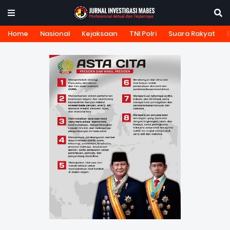
Home
Nasional
Kejaksaan
TNI Polri
Suara Rakyat