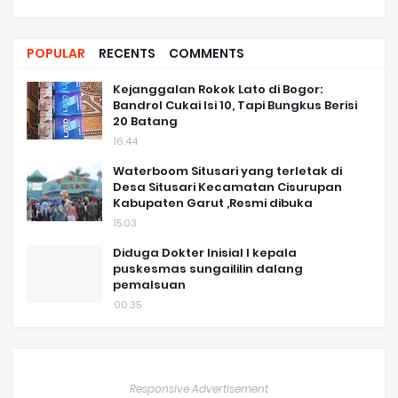
POPULAR
RECENTS
COMMENTS
Kejanggalan Rokok Lato di Bogor:
Bandrol Cukai Isi 10, Tapi Bungkus Berisi
20 Batang
16.44
Waterboom Situsari yang terletak di
Desa Situsari Kecamatan Cisurupan
Kabupaten Garut ,Resmi dibuka
15.03
Diduga Dokter Inisial I kepala
puskesmas sungaililin dalang
pemalsuan
00.35
Responsive Advertisement