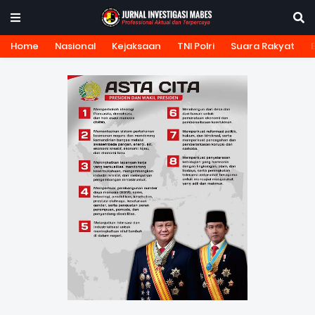
Home
Nasional
Kejaksaan
TNI Polri
Suara Rakyat