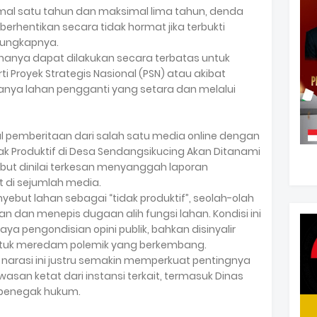
mal satu tahun dan maksimal lima tahun, denda
berhentikan secara tidak hormat jika terbukti
ungkapnya.
 hanya dapat dilakukan secara terbatas untuk
i Proyek Strategis Nasional (PSN) atau akibat
nya lahan pengganti yang setara dan melalui
ul pemberitaan dari salah satu media online dengan
ak Produktif di Desa Sendangsikucing Akan Ditanami
but dinilai terkesan menyanggah laporan
it di sejumlah media.
ebut lahan sebagai “tidak produktif”, seolah-olah
 dan menepis dugaan alih fungsi lahan. Kondisi ini
pengondisian opini publik, bahkan disinyalir
tuk meredam polemik yang berkembang.
 narasi ini justru semakin memperkuat pentingnya
san ketat dari instansi terkait, termasuk Dinas
t penegak hukum.