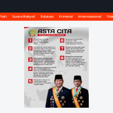
Polri
Suara Rakyat
Edukasi
Kriminal
Internasional
Ola
KSI
TARIF IKLAN
PEDOMAN MEDIA SIBER
KODE ETIK J