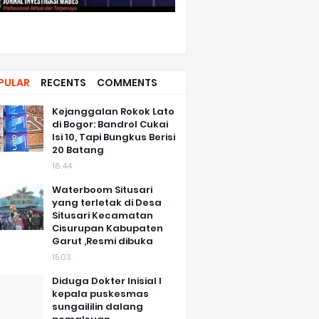
PULAR
RECENTS
COMMENTS
Kejanggalan Rokok Lato
di Bogor: Bandrol Cukai
Isi 10, Tapi Bungkus Berisi
20 Batang
16.44
Waterboom Situsari
yang terletak di Desa
Situsari Kecamatan
Cisurupan Kabupaten
Garut ,Resmi dibuka
15.03
Diduga Dokter Inisial I
kepala puskesmas
sungaililin dalang