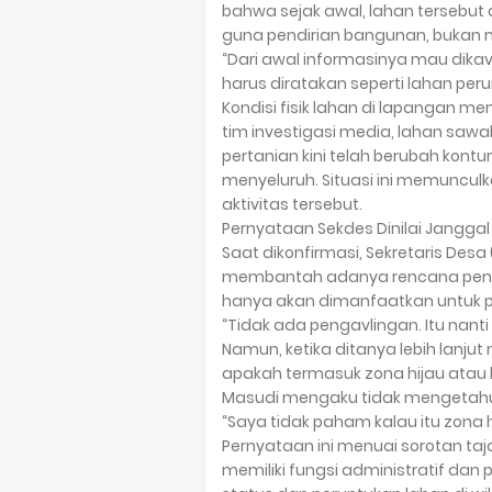
bahwa sejak awal, lahan tersebut 
guna pendirian bangunan, bukan m
“Dari awal informasinya mau dika
harus diratakan seperti lahan pe
Kondisi fisik lahan di lapangan 
tim investigasi media, lahan saw
pertanian kini telah berubah kontu
menyeluruh. Situasi ini memunculk
aktivitas tersebut.
Pernyataan Sekdes Dinilai Janggal
Saat dikonfirmasi, Sekretaris Des
membantah adanya rencana penga
hanya akan dimanfaatkan untuk
“Tidak ada pengavlingan. Itu nant
Namun, ketika ditanya lebih lanju
apakah termasuk zona hijau atau 
Masudi mengaku tidak mengetahui
“Saya tidak paham kalau itu zona h
Pernyataan ini menuai sorotan ta
memiliki fungsi administratif dan