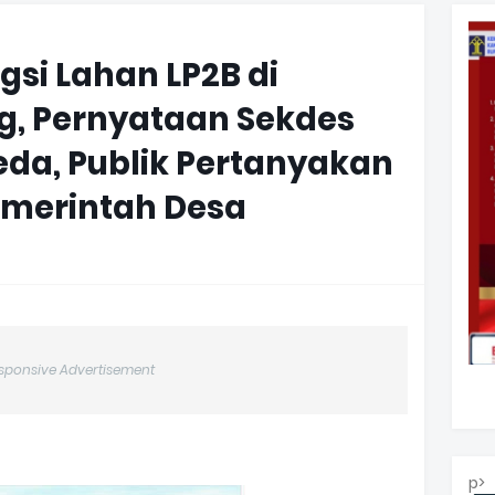
gsi Lahan LP2B di
g, Pernyataan Sekdes
da, Publik Pertanyakan
emerintah Desa
sponsive Advertisement
p>