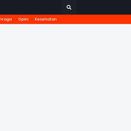
hraga
Opini
Kesehatan
URNALISTIK