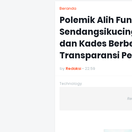
Beranda
Polemik Alih Fun
Sendangsikucin
dan Kades Berbe
Transparansi P
by
Redaksi
22.59
Technology
Re