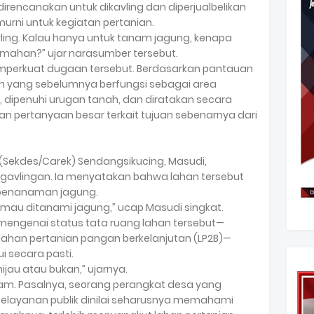
direncanakan untuk dikavling dan diperjualbelikan
urni untuk kegiatan pertanian.
vling. Kalau hanya untuk tanam jagung, kenapa
rumahan?” ujar narasumber tersebut.
memperkuat dugaan tersebut. Berdasarkan pantauan
ah yang sebelumnya berfungsi sebagai area
r, dipenuhi urugan tanah, dan diratakan secara
an pertanyaan besar terkait tujuan sebenarnya dari
a (Sekdes/Carek) Sendangsikucing, Masudi,
vlingan. Ia menyatakan bahwa lahan tersebut
 penanaman jagung.
i mau ditanami jagung,” ucap Masudi singkat.
t mengenai status tata ruang lahan tersebut—
lahan pertanian pangan berkelanjutan (LP2B)—
 secara pasti.
ijau atau bukan,” ujarnya.
jam. Pasalnya, seorang perangkat desa yang
 pelayanan publik dinilai seharusnya memahami