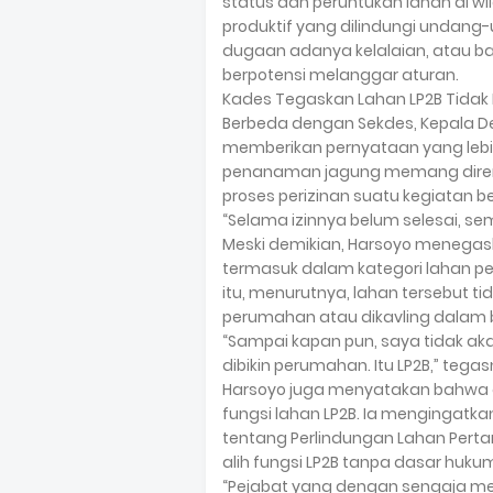
status dan peruntukan lahan di wi
produktif yang dilindungi undan
dugaan adanya kelalaian, atau ba
berpotensi melanggar aturan.
Kades Tegaskan Lahan LP2B Tidak B
Berbeda dengan Sekdes, Kepala D
memberikan pernyataan yang lebi
penanaman jagung memang diren
proses perizinan suatu kegiatan 
“Selama izinnya belum selesai, se
Meski demikian, Harsoyo menegask
termasuk dalam kategori lahan per
itu, menurutnya, lahan tersebut ti
perumahan atau dikavling dalam 
“Sampai kapan pun, saya tidak aka
dibikin perumahan. Itu LP2B,” tega
Harsoyo juga menyatakan bahwa d
fungsi lahan LP2B. Ia mengingat
tentang Perlindungan Lahan Pert
alih fungsi LP2B tanpa dasar huku
“Pejabat yang dengan sengaja men