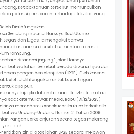
layahnya, terlebih menyangkut lahan pertanian
g-undang. Ketidaktahuan tersebut memunculkan
hkan potensi pembiaran terhadap aktivitas yang
oleh Dialihfungsikan
esa Sendangsikucing, Harsoyo Budi Utomo,
h tegas dan lugas. Ia mengakui bahwa
canakan, namun bersifat sementara karena
belum rampung.
mentara ditanami jagung,” jelas Harsoyo.
an bahwa lahan tersebut berada di zona hijau dan
tanian pangan berkelanjutan (LP2B). Oleh karena
dak boleh dialihfungsikan untuk kepentingan
bentuk apa pun.
n menyetujui jika lahan itu mau dikavlingkan atau
snya saat ditemui awak media, Rabu (31/12/2025).
irinya memahami konsekuensi hukum terkait alih
kan bahwa Undang-Undang Nomor 41 Tahun 2009
anian Pangan Berkelanjutan secara tegas melarang
m yang sah.
erbitkan izin di atas lahan LP2B secara melawan