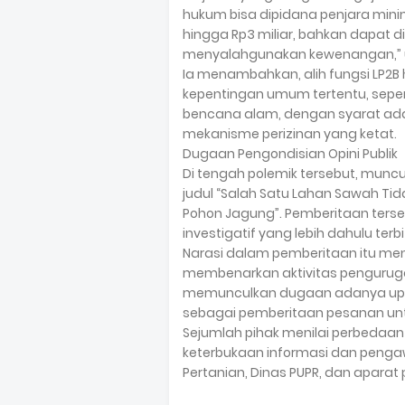
hukum bisa dipidana penjara mini
hingga Rp3 miliar, bahkan dapat di
menyalahgunakan kewenangan,” 
Ia menambahkan, alih fungsi LP2B
kepentingan umum tertentu, sepert
bencana alam, dengan syarat ada
mekanisme perizinan yang ketat.
Dugaan Pengondisian Opini Publik
Di tengah polemik tersebut, munc
judul “Salah Satu Lahan Sawah Tid
Pohon Jagung”. Pemberitaan terse
investigatif yang lebih dahulu terb
Narasi dalam pemberitaan itu meny
membenarkan aktivitas pengurugan
memunculkan dugaan adanya upaya 
sebagai pemberitaan pesanan un
Sejumlah pihak menilai perbedaan
keterbukaan informasi dan pengawa
Pertanian, Dinas PUPR, dan apara