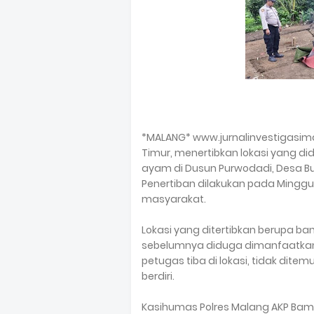
*MALANG* www.jurnalinvestigasima
Timur, menertibkan lokasi yang d
ayam di Dusun Purwodadi, Desa B
Penertiban dilakukan pada Minggu 
masyarakat.
Lokasi yang ditertibkan berupa b
sebelumnya diduga dimanfaatkan 
petugas tiba di lokasi, tidak dite
berdiri.
Kasihumas Polres Malang AKP Bam