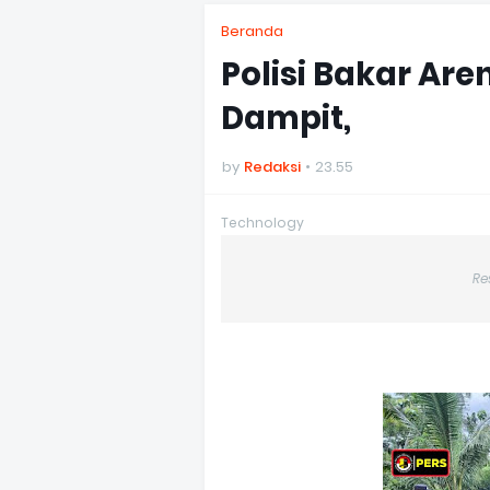
Beranda
Polisi Bakar Ar
Dampit,
by
Redaksi
23.55
Technology
Re