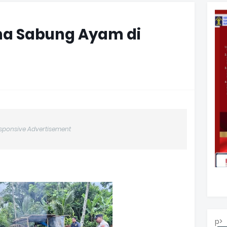
ena Sabung Ayam di
sponsive Advertisement
p>