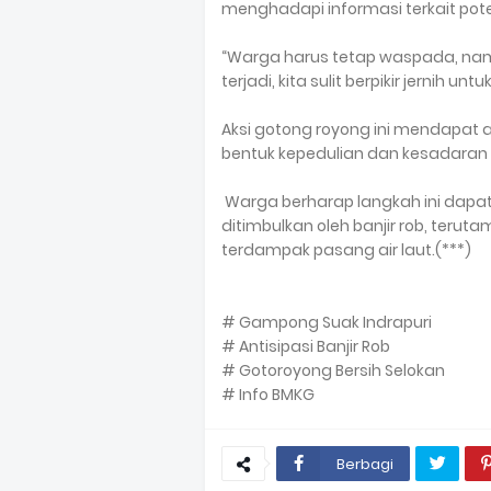
menghadapi informasi terkait poten
“Warga harus tetap waspada, namu
terjadi, kita sulit berpikir jernih 
Aksi gotong royong ini mendapat ap
bentuk kepedulian dan kesadara
Warga berharap langkah ini da
ditimbulkan oleh banjir rob, terut
terdampak pasang air laut.(***)
# Gampong Suak Indrapuri
# Antisipasi Banjir Rob
# Gotoroyong Bersih Selokan
# Info BMKG
Berbagi