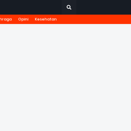
hraga
Opini
Kesehatan
URNALISTIK