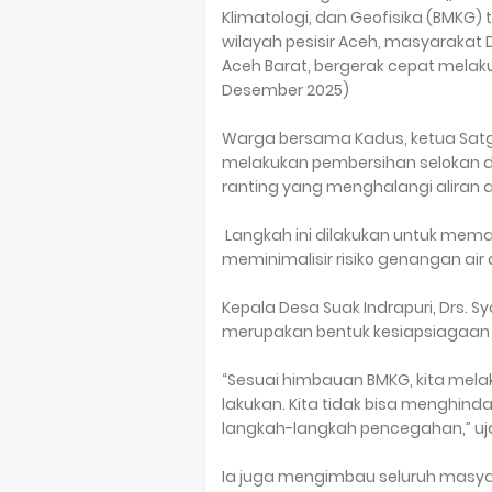
Klimatologi, dan Geofisika (BMKG) 
wilayah pesisir Aceh, masyarakat
Aceh Barat, bergerak cepat melaku
Desember 2025)
Warga bersama Kadus, ketua Satg
melakukan pembersihan selokan 
ranting yang menghalangi aliran ai
Langkah ini dilakukan untuk mema
meminimalisir risiko genangan air a
Kepala Desa Suak Indrapuri, Drs. 
merupakan bentuk kesiapsiagaan
“Sesuai himbauan BMKG, kita melaku
lakukan. Kita tidak bisa menghind
langkah-langkah pencegahan,” uj
Ia juga mengimbau seluruh masyar