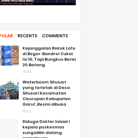
PULAR
RECENTS
COMMENTS
Kejanggalan Rokok Lato
di Bogor: Bandrol Cukai
Isi 10, Tapi Bungkus Berisi
20 Batang
16.44
Waterboom Situsari
yang terletak di Desa
Situsari Kecamatan
Cisurupan Kabupaten
Garut ,Resmi dibuka
15.03
Diduga Dokter Inisial I
kepala puskesmas
sungaililin dalang