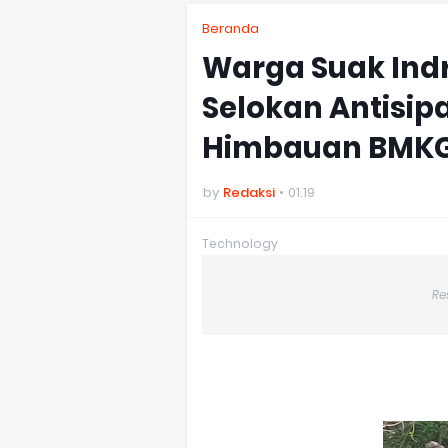
Beranda
Warga Suak Indr
Selokan Antisipa
Himbauan BMKG T
by
Redaksi
01.19
Technology
Re