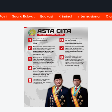
Polri
Suara Rakyat
Edukasi
Kriminal
Internasional
Ola
KSI
TARIF IKLAN
PEDOMAN MEDIA SIBER
KODE ETIK J