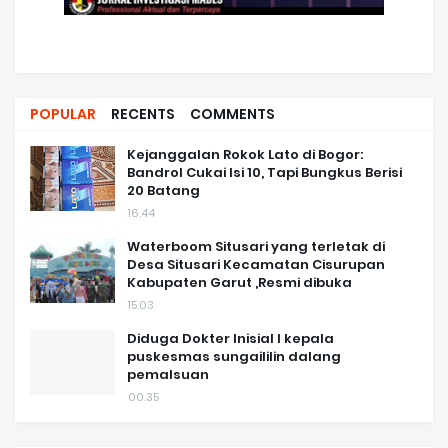
POPULAR
RECENTS
COMMENTS
Kejanggalan Rokok Lato di Bogor:
Bandrol Cukai Isi 10, Tapi Bungkus Berisi
20 Batang
16.44
Waterboom Situsari yang terletak di
Desa Situsari Kecamatan Cisurupan
Kabupaten Garut ,Resmi dibuka
15.03
Diduga Dokter Inisial I kepala
puskesmas sungaililin dalang
pemalsuan
00.35