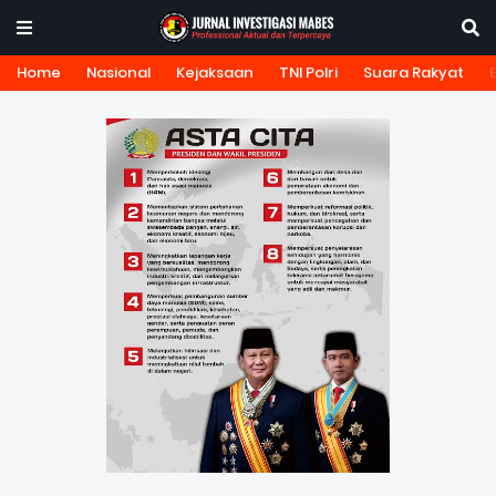
Home
Nasional
Kejaksaan
TNI Polri
Suara Rakyat