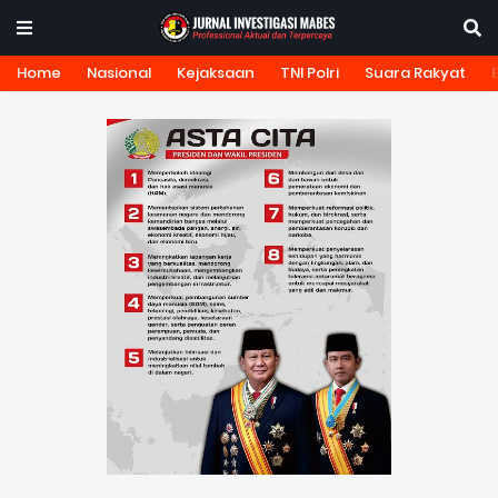
Home
Nasional
Kejaksaan
TNI Polri
Suara Rakyat