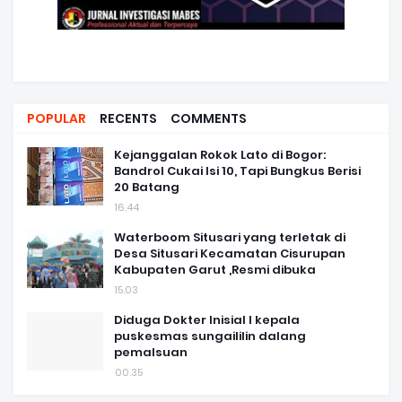
POPULAR
RECENTS
COMMENTS
Kejanggalan Rokok Lato di Bogor:
Bandrol Cukai Isi 10, Tapi Bungkus Berisi
20 Batang
16.44
Waterboom Situsari yang terletak di
Desa Situsari Kecamatan Cisurupan
Kabupaten Garut ,Resmi dibuka
15.03
Diduga Dokter Inisial I kepala
puskesmas sungaililin dalang
pemalsuan
00.35