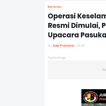
Beranda
Operasi Kesela
Resmi Dimulai, 
Upacara Pasuk
by
Ade Pratama
13.42
Technology
Re