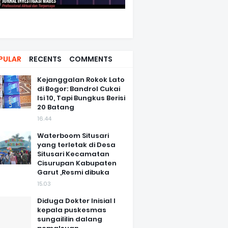
PULAR
RECENTS
COMMENTS
Kejanggalan Rokok Lato
di Bogor: Bandrol Cukai
Isi 10, Tapi Bungkus Berisi
20 Batang
16.44
Waterboom Situsari
yang terletak di Desa
Situsari Kecamatan
Cisurupan Kabupaten
Garut ,Resmi dibuka
15.03
Diduga Dokter Inisial I
kepala puskesmas
sungaililin dalang