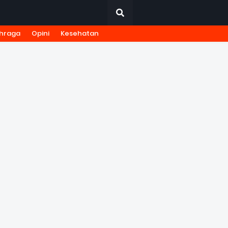
hraga
Opini
Kesehatan
URNALISTIK