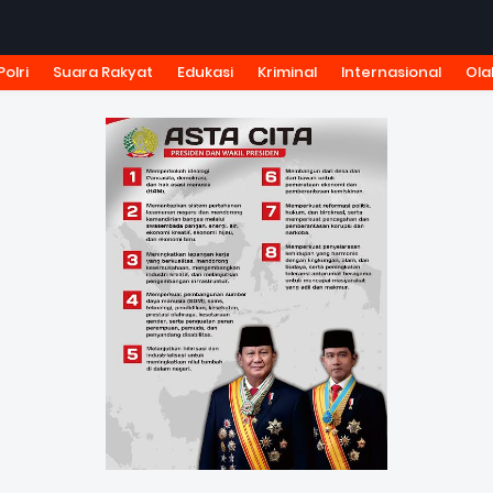
Polri
Suara Rakyat
Edukasi
Kriminal
Internasional
Ola
KSI
TARIF IKLAN
PEDOMAN MEDIA SIBER
KODE ETIK J