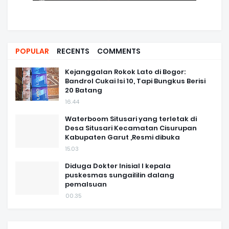
POPULAR
RECENTS
COMMENTS
Kejanggalan Rokok Lato di Bogor:
Bandrol Cukai Isi 10, Tapi Bungkus Berisi
20 Batang
16.44
Waterboom Situsari yang terletak di
Desa Situsari Kecamatan Cisurupan
Kabupaten Garut ,Resmi dibuka
15.03
Diduga Dokter Inisial I kepala
puskesmas sungaililin dalang
pemalsuan
00.35