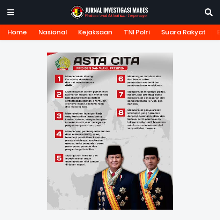
Home
Nasional
Kejaksaan
TNI Polri
Suara Rakyat