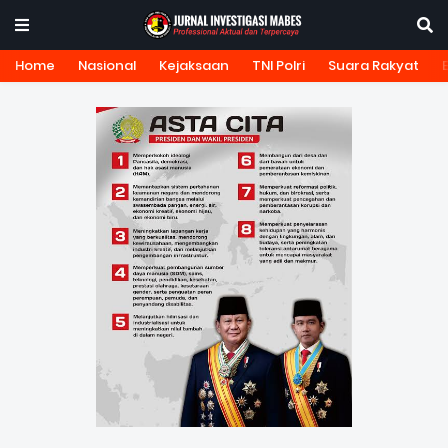
Home
Nasional
Kejaksaan
TNI Polri
Suara Rakyat