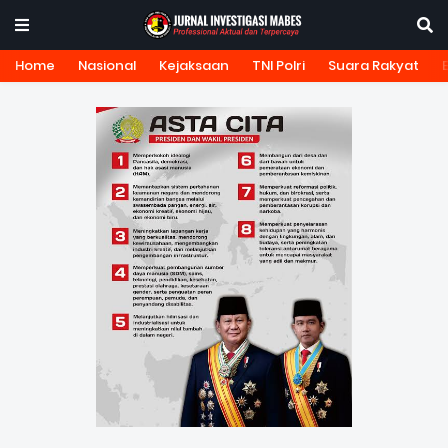
Home
Nasional
Kejaksaan
TNI Polri
Suara Rakyat