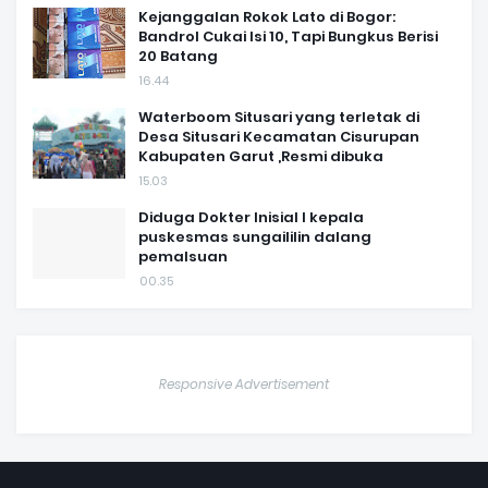
Kejanggalan Rokok Lato di Bogor:
Bandrol Cukai Isi 10, Tapi Bungkus Berisi
20 Batang
16.44
Waterboom Situsari yang terletak di
Desa Situsari Kecamatan Cisurupan
Kabupaten Garut ,Resmi dibuka
15.03
Diduga Dokter Inisial I kepala
puskesmas sungaililin dalang
pemalsuan
00.35
Responsive Advertisement