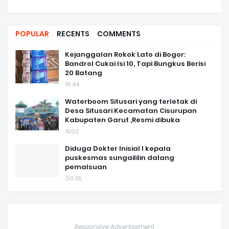
POPULAR
RECENTS
COMMENTS
Kejanggalan Rokok Lato di Bogor:
Bandrol Cukai Isi 10, Tapi Bungkus Berisi
20 Batang
16.44
Waterboom Situsari yang terletak di
Desa Situsari Kecamatan Cisurupan
Kabupaten Garut ,Resmi dibuka
15.03
Diduga Dokter Inisial I kepala
puskesmas sungaililin dalang
pemalsuan
00.35
Responsive Advertisement