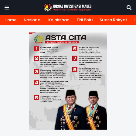
Home
Nasional
Kejaksaan
TNI Polri
Suara Rakyat