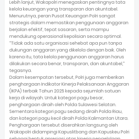
Lebih lanjut, Wakapolri menegaskan pentingnya tata
kelola keuangan yang transparan dan akuntabel.
Menurutnya, peran Pusat Keuangan Polri sangat
strategis dalam memastikan penggunaan anggaran
berjalan efektif, tepat sasaran, serta mampu
mendukung operasional kepolisian secara optimal.
“Tidak ada satu organisasi sehebat apa pun tanpa
dukungan anggaran yang dikelola dengan baik. Oleh
karena itu, tata kelola penggunaan anggaran harus
dilakukan secara benar, transparan, dan akuntabel,”
tegasnya.
Dalam kesempatan tersebut, Polri juga memberikan
penghargaan Indikator Kinerja Pelaksanaan Anggaran
(IKPA) terbaik Tahun 2025 kepada sejumlah satuan
kerja di wilayah. Untuk kategori pagu besar,
penghargaan diraih oleh Polda Sulawesi Selatan.
Sementara kategori pagu sedang diraih Polda Riau,
dan kategori pagu kecil diraih Polda Kalimantan Utara.
Penghargaan tersebut diserahkan langsung oleh
Wakapolri didampingi Kapuslitbang dan Kapuskeu Polri
sebagai bentuk apresiasi atas kinerja pengelolaan