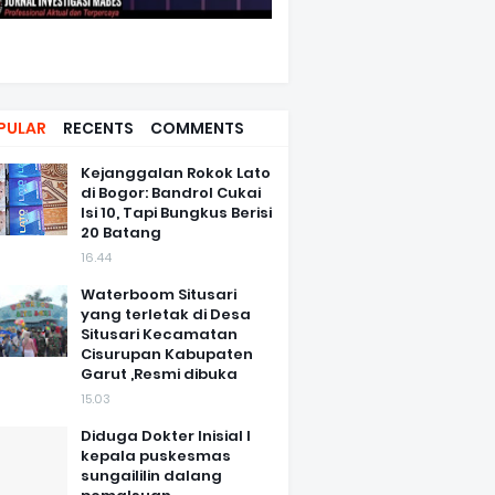
PULAR
RECENTS
COMMENTS
Kejanggalan Rokok Lato
di Bogor: Bandrol Cukai
Isi 10, Tapi Bungkus Berisi
20 Batang
16.44
Waterboom Situsari
yang terletak di Desa
Situsari Kecamatan
Cisurupan Kabupaten
Garut ,Resmi dibuka
15.03
Diduga Dokter Inisial I
kepala puskesmas
sungaililin dalang