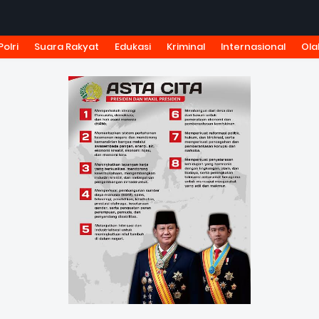
Polri
Suara Rakyat
Edukasi
Kriminal
Internasional
Ola
KSI
TARIF IKLAN
PEDOMAN MEDIA SIBER
KODE ETIK J