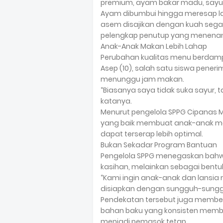
premium, ayam bakar madu, sayur
Ayam dibumbui hingga meresap l
asem disajikan dengan kuah sega
pelengkap penutup yang menena
Anak-Anak Makan Lebih Lahap
Perubahan kualitas menu berdam
Asep (10), salah satu siswa pener
menunggu jam makan.
“Biasanya saya tidak suka sayur, 
katanya.
Menurut pengelola SPPG Cipanas 
yang baik membuat anak-anak men
dapat terserap lebih optimal.
Bukan Sekadar Program Bantuan
Pengelola SPPG menegaskan bahwa
kasihan, melainkan sebagai bent
“Kami ingin anak-anak dan lans
disiapkan dengan sungguh-sungguh
Pendekatan tersebut juga member
bahan baku yang konsisten membuk
menjadi pemasok tetap.