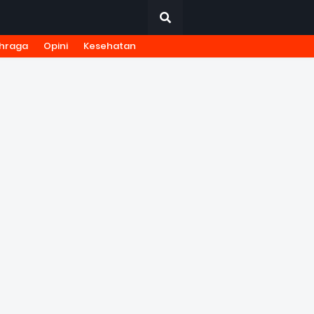
hraga
Opini
Kesehatan
URNALISTIK