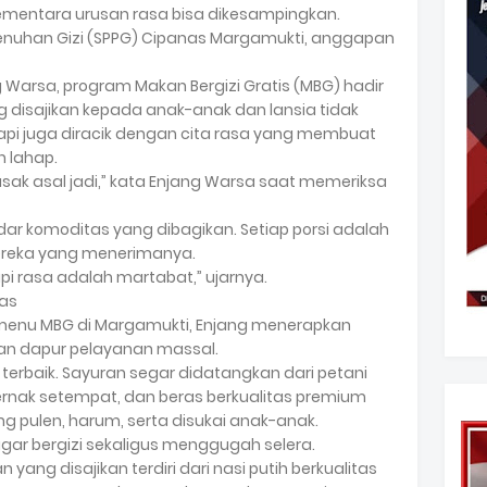
sementara urusan rasa bisa dikesampingkan.
nuhan Gizi (SPPG) Cipanas Margamukti, anggapan
g Warsa, program Makan Bergizi Gratis (MBG) hadir
disajikan kepada anak-anak dan lansia tidak
api juga diracik dengan cita rasa yang membuat
 lahap.
masak asal jadi,” kata Enjang Warsa saat memeriksa
ar komoditas yang dibagikan. Setiap porsi adalah
reka yang menerimanya.
i rasa adalah martabat,” ujarnya.
as
n menu MBG di Margamukti, Enjang menerapkan
ran dapur pelayanan massal.
al terbaik. Sayuran segar didatangkan dari petani
ernak setempat, dan beras berkualitas premium
ng pulen, harum, serta disukai anak-anak.
gar bergizi sekaligus menggugah selera.
 yang disajikan terdiri dari nasi putih berkualitas