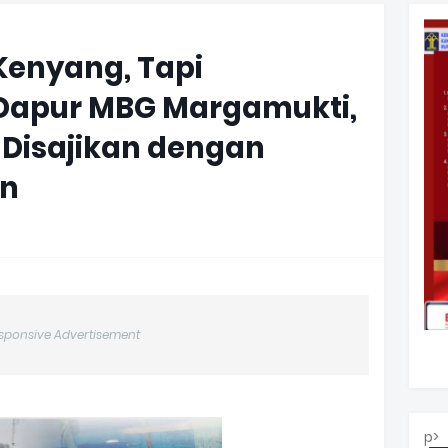
Kenyang, Tapi
 Dapur MBG Margamukti,
 Disajikan dengan
an
sponsive Advertisement
p>