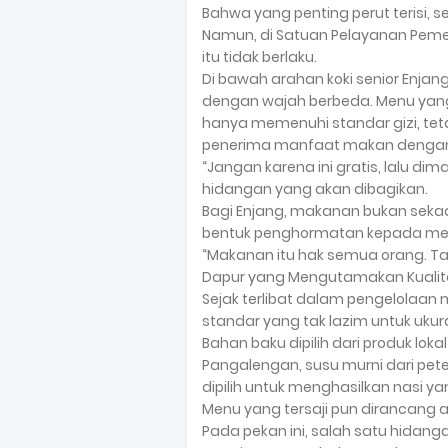
Bahwa yang penting perut terisi, 
Namun, di Satuan Pelayanan Peme
itu tidak berlaku.
Di bawah arahan koki senior Enjan
dengan wajah berbeda. Menu yang 
hanya memenuhi standar gizi, tet
penerima manfaat makan dengan
“Jangan karena ini gratis, lalu di
hidangan yang akan dibagikan.
Bagi Enjang, makanan bukan sekad
bentuk penghormatan kepada me
“Makanan itu hak semua orang. Tap
Dapur yang Mengutamakan Kualit
Sejak terlibat dalam pengelolaa
standar yang tak lazim untuk uku
Bahan baku dipilih dari produk lok
Pangalengan, susu murni dari pet
dipilih untuk menghasilkan nasi ya
Menu yang tersaji pun dirancang a
Pada pekan ini, salah satu hidangan