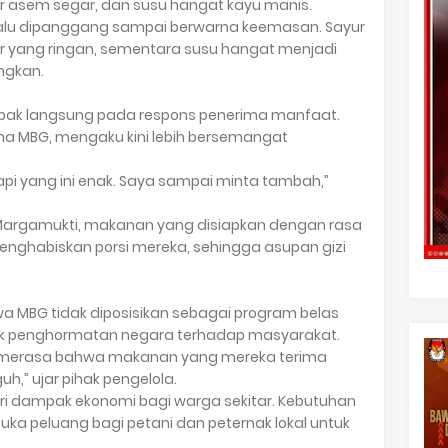
 asem segar, dan susu hangat kayu manis.
alu dipanggang sampai berwarna keemasan. Sayur
r yang ringan, sementara susu hangat menjadi
ngkan.
pak langsung pada respons penerima manfaat.
ima MBG, mengaku kini lebih bersemangat
tapi yang ini enak. Saya sampai minta tambah,”
Margamukti, makanan yang disiapkan dengan rasa
ghabiskan porsi mereka, sehingga asupan gizi
 MBG tidak diposisikan sebagai program belas
uk penghormatan negara terhadap masyarakat.
ia merasa bahwa makanan yang mereka terima
,” ujar pihak pengelola.
i dampak ekonomi bagi warga sekitar. Kebutuhan
a peluang bagi petani dan peternak lokal untuk