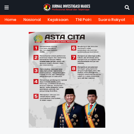
Home
Nasional
Kejaksaan
TNI Polri
Suara Rakyat