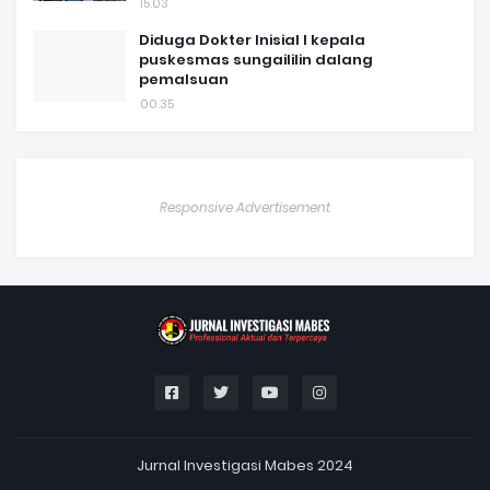
15.03
Diduga Dokter Inisial I kepala
puskesmas sungaililin dalang
pemalsuan
00.35
Responsive Advertisement
Jurnal Investigasi Mabes 2024