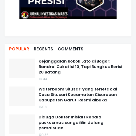
POPULAR
RECENTS
COMMENTS
Kejanggalan Rokok Lato di Bogor:
Bandrol Cukai Isi 10, Tapi Bungkus Berisi
20 Batang
16.44
Waterboom Situsari yang terletak di
Desa Situsari Kecamatan Cisurupan
Kabupaten Garut ,Resmi dibuka
15.03
Diduga Dokter Inisial I kepala
puskesmas sungaililin dalang
pemalsuan
00.35