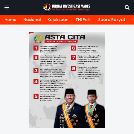
Home
Nasional
Kejaksaan
TNI Polri
Suara Rakyat