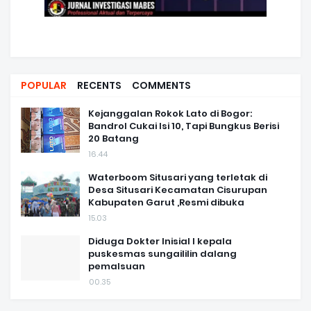
POPULAR
RECENTS
COMMENTS
Kejanggalan Rokok Lato di Bogor:
Bandrol Cukai Isi 10, Tapi Bungkus Berisi
20 Batang
16.44
Waterboom Situsari yang terletak di
Desa Situsari Kecamatan Cisurupan
Kabupaten Garut ,Resmi dibuka
15.03
Diduga Dokter Inisial I kepala
puskesmas sungaililin dalang
pemalsuan
00.35