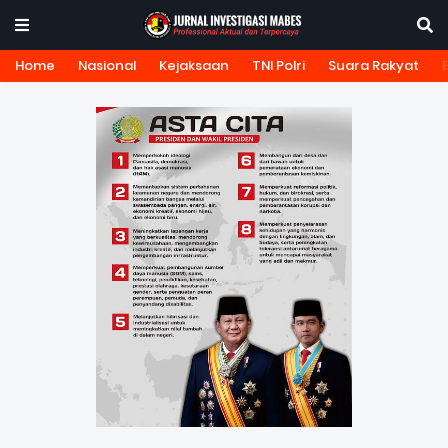
Home
Nasional
Kejaksaan
TNI Polri
Suara Rakyat