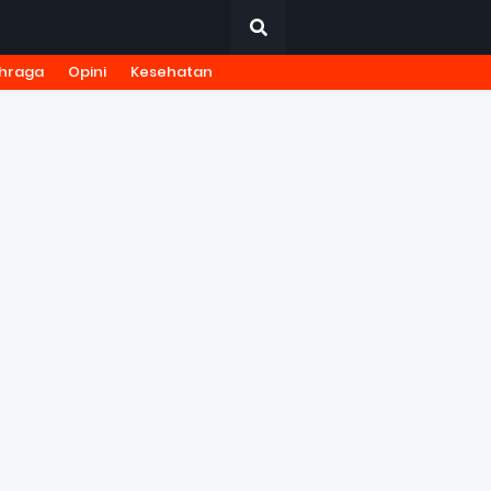
hraga
Opini
Kesehatan
URNALISTIK