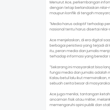
Menurut Ace, perkembangan informa
dengan tetap berlandaskan nilai-
maupun konflik di tengah masyara
“Media harus adaptif terhadap p
nasional tentu harus disertai nilai
Ace menjelaskan, di era digital s
berbagai peristiwa yang terjadi di
itu, peran media dan jurnalis men
terhadap informasi yang beredar 
“Sekarang ini masyarakat bisa lan
fungsi media dan jurnalis adalah m
Kalau betul lalu ikut memviralkan
sebuah cerita besar di masyarakat
Ace juga menilai, tantangan ketah
ancaman fisik atau militer, melai
memengaruhi opini publik dan stabi