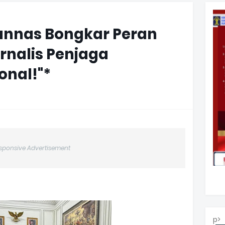
nnas Bongkar Peran
urnalis Penjaga
onal!"*
sponsive Advertisement
p>