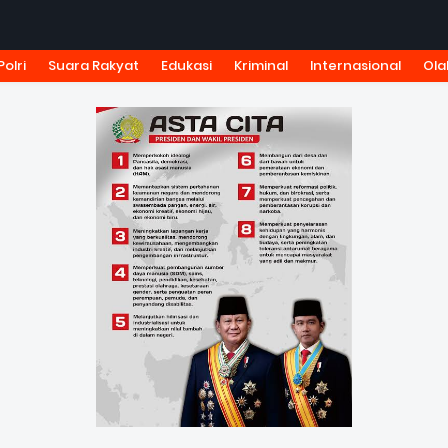
Polri
Suara Rakyat
Edukasi
Kriminal
Internasional
Ola
KSI
TARIF IKLAN
PEDOMAN MEDIA SIBER
KODE ETIK J