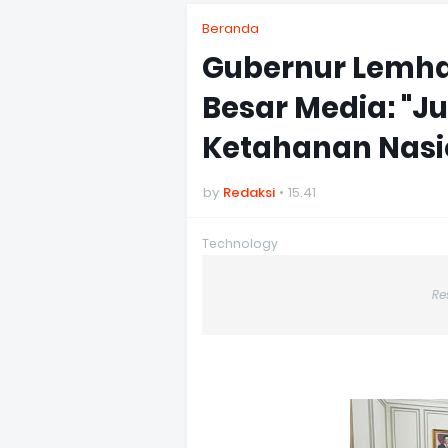
Beranda
Gubernur Lemha
Besar Media: "J
Ketahanan Nasi
by
Redaksi
15.41
Technology
Re