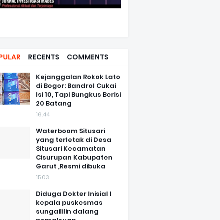
PULAR
RECENTS
COMMENTS
Kejanggalan Rokok Lato
di Bogor: Bandrol Cukai
Isi 10, Tapi Bungkus Berisi
20 Batang
16.44
Waterboom Situsari
yang terletak di Desa
Situsari Kecamatan
Cisurupan Kabupaten
Garut ,Resmi dibuka
15.03
Diduga Dokter Inisial I
kepala puskesmas
sungaililin dalang