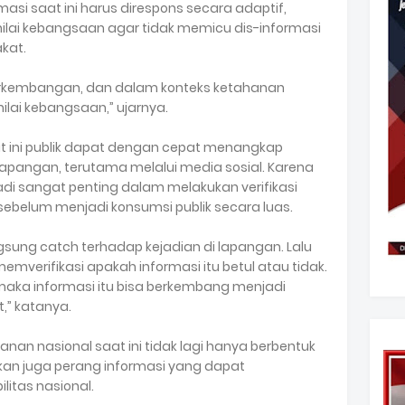
si saat ini harus direspons secara adaptif,
nilai kebangsaan agar tidak memicu dis-informasi
kat.
erkembangan, dan dalam konteks ketahanan
-nilai kebangsaan,” ujarnya.
aat ini publik dapat dengan cepat menangkap
 lapangan, terutama melalui media sosial. Karena
jadi sangat penting dalam melakukan verifikasi
sebelum menjadi konsumsi publik secara luas.
gsung catch terhadap kejadian di lapangan. Lalu
emverifikasi apakah informasi itu betul atau tidak.
, maka informasi itu bisa berkembang menjadi
,” katanya.
anan nasional saat ini tidak lagi hanya berbentuk
nkan juga perang informasi yang dapat
litas nasional.