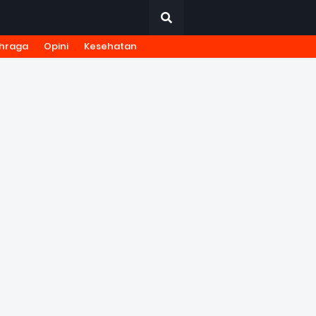
hraga
Opini
Kesehatan
URNALISTIK