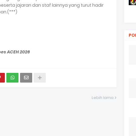
serta jajaran dan staf lainnya yang turut hadir
an.(***)
PO
bes ACEH 2026
Lebih lama