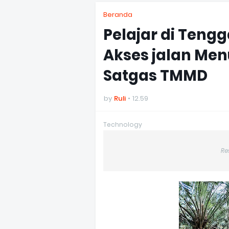
Beranda
Pelajar di Teng
Akses jalan Men
Satgas TMMD
by
Ruli
12.59
Technology
Re