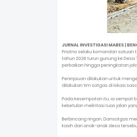
JURNAL INVESTIGASI MABES | BEN
Priatno selaku komandan satuan
tahun 2026 turun gunung ke Desa
perbaikan hingga peningkatan jala
Peninjauan dilakukan untuk menget
dilakukan tim satgas di lokasi sas
Pada kesempatan itu, ia sempat 
kebetulan melintasi ruas jalan ya
Berbincang ringan, Dansatgas m
kasih dari anak-anak desa tersebu