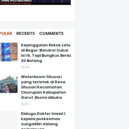
PULAR
RECENTS
COMMENTS
Kejanggalan Rokok Lato
di Bogor: Bandrol Cukai
Isi 10, Tapi Bungkus Berisi
20 Batang
16.44
Waterboom Situsari
yang terletak di Desa
Situsari Kecamatan
Cisurupan Kabupaten
Garut ,Resmi dibuka
15.03
Diduga Dokter Inisial I
kepala puskesmas
sungaililin dalang