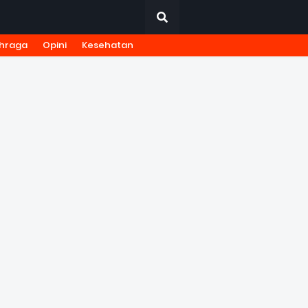
hraga
Opini
Kesehatan
URNALISTIK