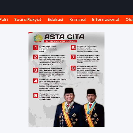
Polri
Suara Rakyat
Edukasi
Kriminal
Internasional
Ola
KSI
TARIF IKLAN
PEDOMAN MEDIA SIBER
KODE ETIK J