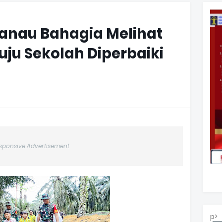
ganau Bahagia Melihat
uju Sekolah Diperbaiki
sponsive Advertisement
p>