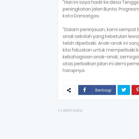
"Hari ini saya hadir ke desa Teng
peningkatan jalan Bunta. Progresn
kata Dansatgas.
"Dalam peninjauan, kami sempat 
anak sekolah yang kebetulan lewat
telah diperbaiki. Anak-anak ini s
kita fokuskan untuk memperbaiki 
kebahagiaan anak-anak, semog
atas perbaikan jalan ini demi p
harapnya.
Berbagi
Lebih baru