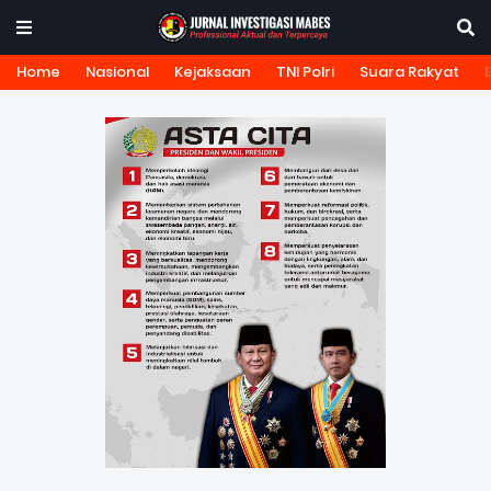
Home
Nasional
Kejaksaan
TNI Polri
Suara Rakyat