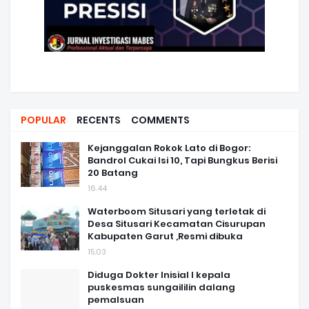
POPULAR
RECENTS
COMMENTS
Kejanggalan Rokok Lato di Bogor:
Bandrol Cukai Isi 10, Tapi Bungkus Berisi
20 Batang
16.44
Waterboom Situsari yang terletak di
Desa Situsari Kecamatan Cisurupan
Kabupaten Garut ,Resmi dibuka
15.03
Diduga Dokter Inisial I kepala
puskesmas sungaililin dalang
pemalsuan