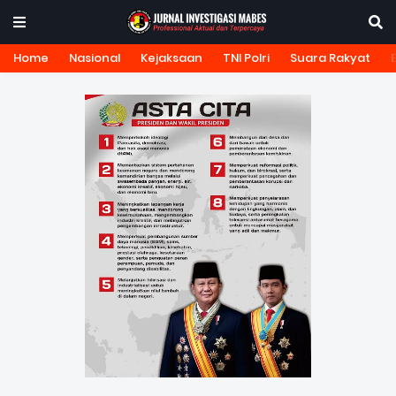
Home
Nasional
Kejaksaan
TNI Polri
Suara Rakyat