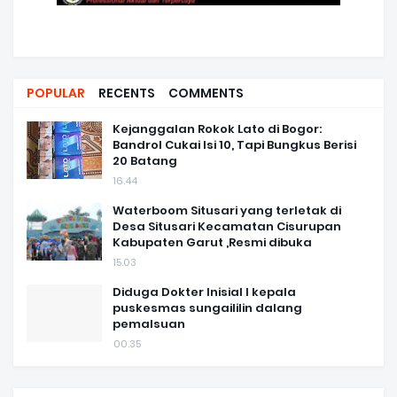
POPULAR
RECENTS
COMMENTS
Kejanggalan Rokok Lato di Bogor:
Bandrol Cukai Isi 10, Tapi Bungkus Berisi
20 Batang
16.44
Waterboom Situsari yang terletak di
Desa Situsari Kecamatan Cisurupan
Kabupaten Garut ,Resmi dibuka
15.03
Diduga Dokter Inisial I kepala
puskesmas sungaililin dalang
pemalsuan
00.35