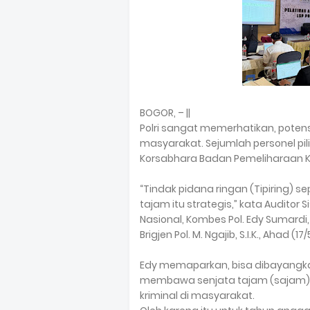
BOGOR, – ||
Polri sangat memerhatikan, potens
masyarakat. Sejumlah personel pil
Korsabhara Badan Pemeliharaan 
“Tindak pidana ringan (Tipiring)
tajam itu strategis,” kata Audit
Nasional, Kombes Pol. Edy Sumardi, 
Brigjen Pol. M. Ngajib, S.I.K., Ahad 
Edy memaparkan, bisa dibayangk
membawa senjata tajam (sajam), i
kriminal di masyarakat.