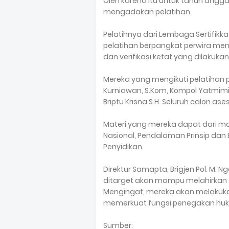
Oleh karena itu untuk tahun anggar
mengadakan pelatihan.
Pelatihnya dari Lembaga Sertifikkas
pelatihan berpangkat perwira mene
dan verifikasi ketat yang dilakukan
Mereka yang mengikuti pelatihan pu
Kurniawan, S.Kom, Kompol Yatmimingsi
Briptu Krisna S.H. Seluruh calon ase
Materi yang mereka dapat dari mas
Nasional, Pendalaman Prinsip da
Penyidikan.
Direktur Samapta, Brigjen Pol. M. 
ditarget akan mampu melahirkan a
Mengingat, mereka akan melakuk
memerkuat fungsi penegakan hukum
Sumber: