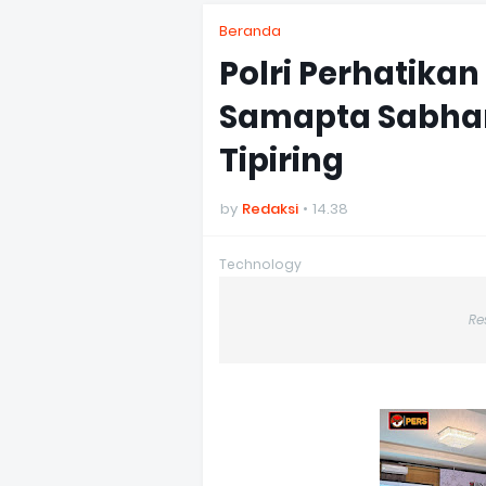
Beranda
Polri Perhatikan
Samapta Sabhara
Tipiring
by
Redaksi
14.38
Technology
Re