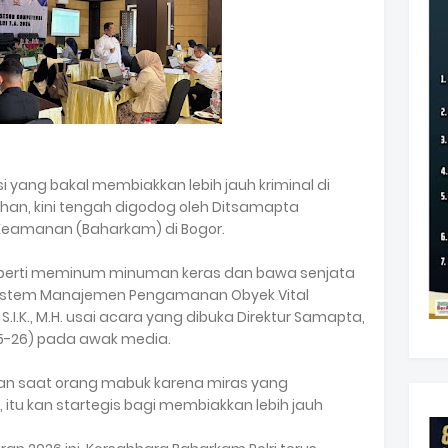
i yang bakal membiakkan lebih jauh kriminal di
ihan, kini tengah digodog oleh Ditsamapta
Keamanan (Baharkam) di Bogor.
 seperti meminum minuman keras dan bawa senjata
or Sistem Manajemen Pengamanan Obyek Vital
S.I.K., M.H. usai acara yang dibuka Direktur Samapta,
(17/5-26) pada awak media.
an saat orang mabuk karena miras yang
tu kan startegis bagi membiakkan lebih jauh