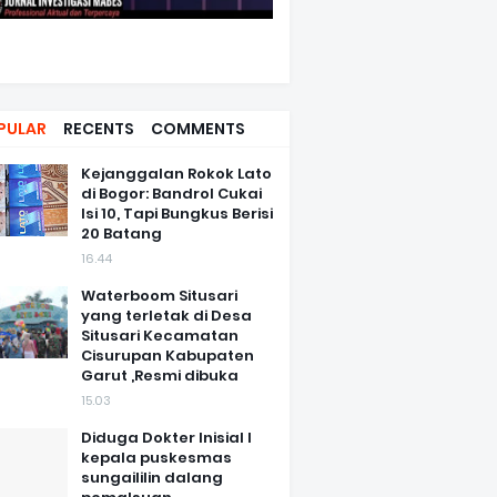
PULAR
RECENTS
COMMENTS
Kejanggalan Rokok Lato
di Bogor: Bandrol Cukai
Isi 10, Tapi Bungkus Berisi
20 Batang
16.44
Waterboom Situsari
yang terletak di Desa
Situsari Kecamatan
Cisurupan Kabupaten
Garut ,Resmi dibuka
15.03
Diduga Dokter Inisial I
kepala puskesmas
sungaililin dalang