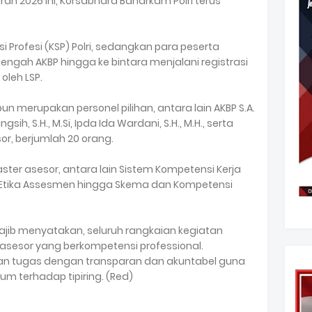
an 2026 ini, Korsabhara Baharkam Polri terus
i Profesi (KSP) Polri, sedangkan para peserta
ngah AKBP hingga ke bintara menjalani registrasi
 oleh LSP.
n merupakan personel pilihan, antara lain AKBP S.A.
h, S.H., M.Si, Ipda Ida Wardani, S.H., M.H., serta
sor, berjumlah 20 orang.
ter asesor, antara lain Sistem Kompetensi Kerja
n Etika Assesmen hingga Skema dan Kompetensi
Ngajib menyatakan, seluruh rangkaian kegiatan
sesor yang berkompetensi professional.
an tugas dengan transparan dan akuntabel guna
 terhadap tipiring. (Red)