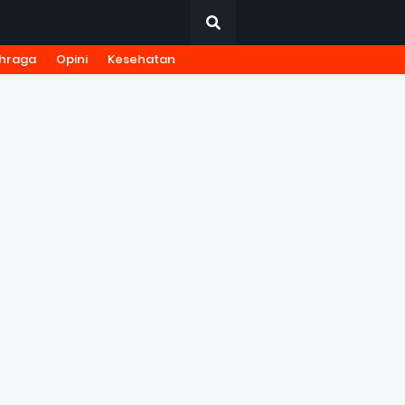
hraga
Opini
Kesehatan
URNALISTIK