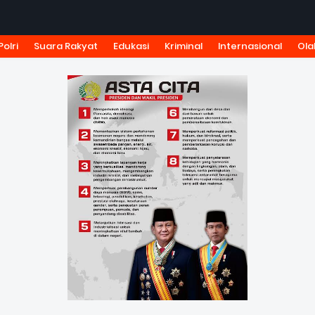
Polri
Suara Rakyat
Edukasi
Kriminal
Internasional
Ola
KSI
TARIF IKLAN
PEDOMAN MEDIA SIBER
KODE ETIK J