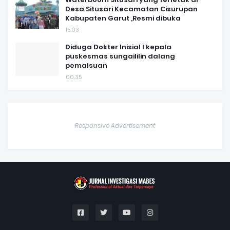
Desa Situsari Kecamatan Cisurupan
Kabupaten Garut ,Resmi dibuka
15.03
Diduga Dokter Inisial I kepala
puskesmas sungaililin dalang
pemalsuan
00.35
Responsive Advertisement