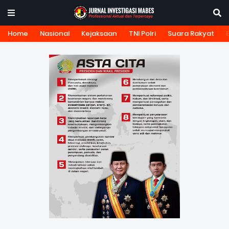
Home
Nasional
Kejaksaan
TNI Polri
Suara Rakyat