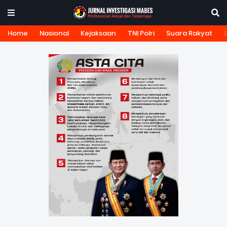
Home
Nasional
Kejaksaan
TNI Polri
Suara Rakyat