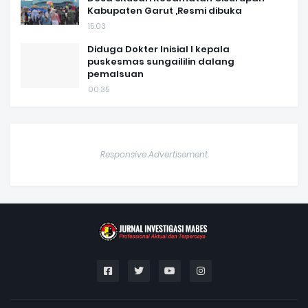
Kabupaten Garut ,Resmi dibuka
15.03
Diduga Dokter Inisial I kepala
puskesmas sungaililin dalang
pemalsuan
00.35
Responsive Advertisement