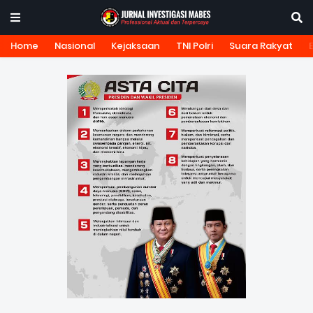
Home
Nasional
Kejaksaan
TNI Polri
Suara Rakyat