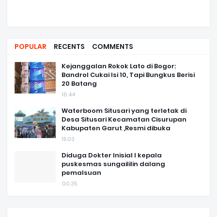
POPULAR
RECENTS
COMMENTS
Kejanggalan Rokok Lato di Bogor:
Bandrol Cukai Isi 10, Tapi Bungkus Berisi
20 Batang
16.44
Waterboom Situsari yang terletak di
Desa Situsari Kecamatan Cisurupan
Kabupaten Garut ,Resmi dibuka
15.03
Diduga Dokter Inisial I kepala
puskesmas sungaililin dalang
pemalsuan
00.35