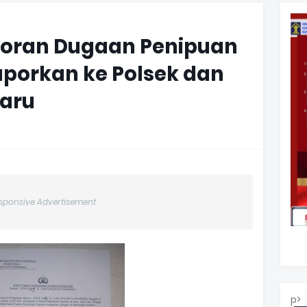
aporan Dugaan Penipuan
laporkan ke Polsek dan
baru
sponsive Advertisement
p>