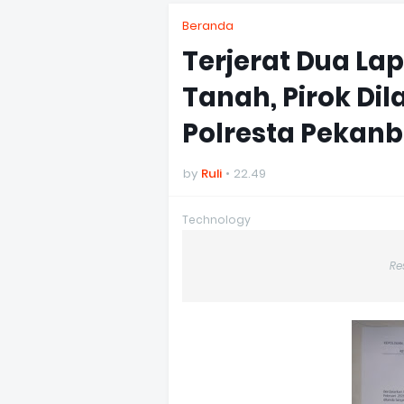
Beranda
Terjerat Dua L
Tanah, Pirok Di
Polresta Pekan
by
Ruli
22.49
Technology
Re