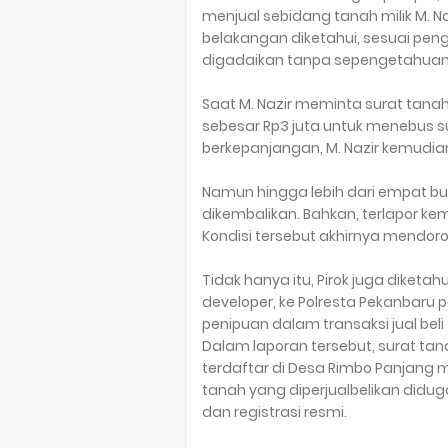
menjual sebidang tanah milik M. 
belakangan diketahui, sesuai penga
digadaikan tanpa sepengetahuan 
Saat M. Nazir meminta surat tana
sebesar Rp3 juta untuk menebus su
berkepanjangan, M. Nazir kemudi
Namun hingga lebih dari empat bul
dikembalikan. Bahkan, terlapor k
Kondisi tersebut akhirnya mendor
Tidak hanya itu, Pirok juga diketah
developer, ke Polresta Pekanbaru 
penipuan dalam transaksi jual beli
Dalam laporan tersebut, surat tan
terdaftar di Desa Rimbo Panjang 
tanah yang diperjualbelikan diduga
dan registrasi resmi.