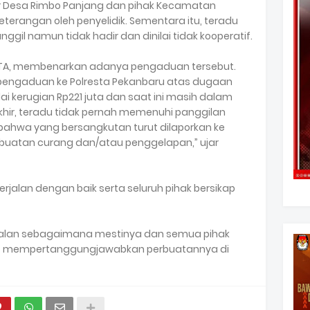
ur Desa Rimbo Panjang dan pihak Kecamatan
eterangan oleh penyelidik. Sementara itu, teradu
anggil namun tidak hadir dan dinilai tidak kooperatif.
 CTA, membenarkan adanya pengaduan tersebut.
 pengaduan ke Polresta Pekanbaru atas dugaan
ai kerugian Rp221 juta dan saat ini masih dalam
akhir, teradu tidak pernah memenuhi panggilan
 bahwa yang bersangkutan turut dilaporkan ke
rbuatan curang dan/atau penggelapan,” ujar
rjalan dengan baik serta seluruh pihak bersikap
jalan sebagaimana mestinya dan semua pihak
pat mempertanggungjawabkan perbuatannya di