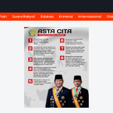
Polri
Suara Rakyat
Edukasi
Kriminal
Internasional
Ola
KSI
TARIF IKLAN
PEDOMAN MEDIA SIBER
KODE ETIK J