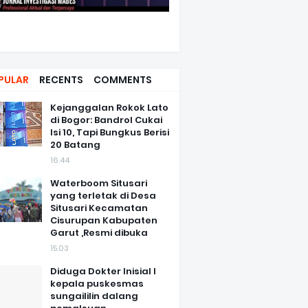
PULAR
RECENTS
COMMENTS
Kejanggalan Rokok Lato
di Bogor: Bandrol Cukai
Isi 10, Tapi Bungkus Berisi
20 Batang
16.44
Waterboom Situsari
yang terletak di Desa
Situsari Kecamatan
Cisurupan Kabupaten
Garut ,Resmi dibuka
15.03
Diduga Dokter Inisial I
kepala puskesmas
sungaililin dalang