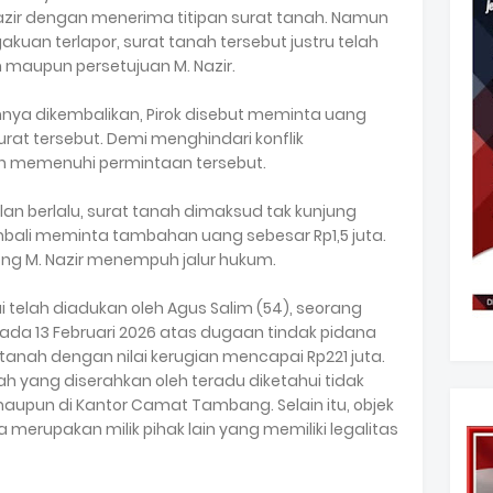
Nazir dengan menerima titipan surat tanah. Namun
kuan terlapor, surat tanah tersebut justru telah
maupun persetujuan M. Nazir.
hnya dikembalikan, Pirok disebut meminta uang
rat tersebut. Demi menghindari konflik
an memenuhi permintaan tersebut.
an berlalu, surat tanah dimaksud tak kunjung
embali meminta tambahan uang sebesar Rp1,5 juta.
ong M. Nazir menempuh jalur hukum.
ui telah diadukan oleh Agus Salim (54), seorang
pada 13 Februari 2026 atas dugaan tindak pidana
 tanah dengan nilai kerugian mencapai Rp221 juta.
ah yang diserahkan oleh teradu diketahui tidak
maupun di Kantor Camat Tambang. Selain itu, objek
 merupakan milik pihak lain yang memiliki legalitas