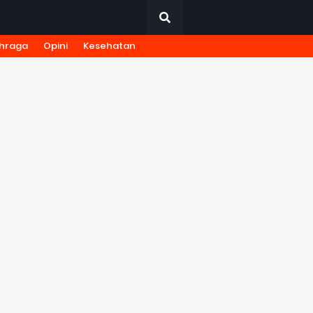
hraga
Opini
Kesehatan
URNALISTIK